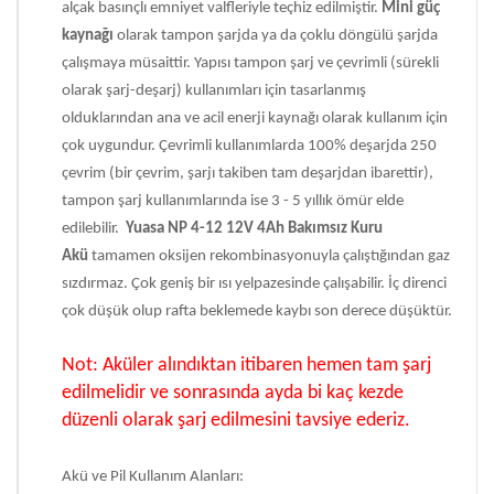
alçak basınçlı emniyet valfleriyle teçhiz edilmiştir.
Mini güç
kaynağı
olarak tampon şarjda ya da çoklu döngülü şarjda
çalışmaya müsaittir. Yapısı tampon şarj ve çevrimli (sürekli
olarak şarj-deşarj) kullanımları için tasarlanmış
olduklarından ana ve acil enerji kaynağı olarak kullanım için
çok uygundur. Çevrimli kullanımlarda 100% deşarjda 250
çevrim (bir çevrim, şarjı takiben tam deşarjdan ibarettir),
tampon şarj kullanımlarında ise 3 - 5 yıllık ömür elde
edilebilir.
Yuasa NP 4-12 12V 4Ah Bakımsız Kuru
Akü
tamamen oksijen rekombinasyonuyla çalıştığından gaz
sızdırmaz. Çok geniş bir ısı yelpazesinde çalışabilir. İç direnci
çok düşük olup rafta beklemede kaybı son derece düşüktür.
Not: Aküler alındıktan itibaren hemen tam şarj
edilmelidir ve sonrasında ayda bi kaç kezde
düzenli olarak şarj edilmesini tavsiye ederiz.
Akü ve Pil Kullanım Alanları: