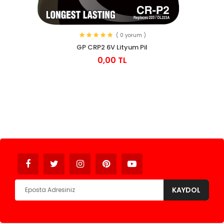
( 0 yorum )
GP CRP2 6V Lityum Pil
0,00 TL
Avukat
KAYDOL