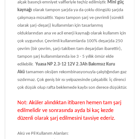
alçak basınçlı emniyet valfleriyle teçhiz edilmiştir.
Mini güç
kaynağı
olarak tampon şarjda ya da çoklu döngülü şarjda
çalışmaya müsaittir. Yapısı tampon şarj ve çevrimli (sürekli
olarak şarj-deşarj) kullanımları için tasarlanmış
olduklarından ana ve acil enerji kaynağı olarak kullanım için
çok uygundur. Çevrimli kullanımlarda 100% deşarjda 250
çevrim (bir çevrim, şarjı takiben tam deşarjdan ibarettir),
tampon şarj kullanımlarında ise 3 - 5 yıllık ömür elde
edilebilir.
Yuasa NP 2.3-12 12V 2.3Ah Bakımsız Kuru
Akü
tamamen oksijen rekombinasyonuyla çalıştığından gaz
sızdırmaz. Çok geniş bir ısı yelpazesinde çalışabilir. İç direnci
çok düşük olup rafta beklemede kaybı son derece düşüktür.
Not: Aküler alındıktan itibaren hemen tam şarj
edilmelidir ve sonrasında ayda bi kaç kezde
düzenli olarak şarj edilmesini tavsiye ederiz.
Akü ve Pil Kullanım Alanları: