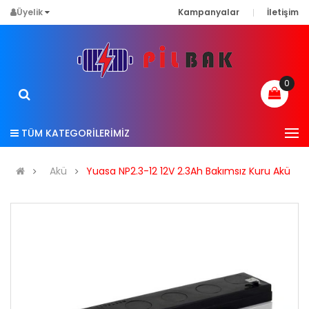
Üyelik
Kampanyalar
İletişim
0
TÜM KATEGORİLERİMİZ
Akü
Yuasa NP2.3-12 12V 2.3Ah Bakımsız Kuru Akü