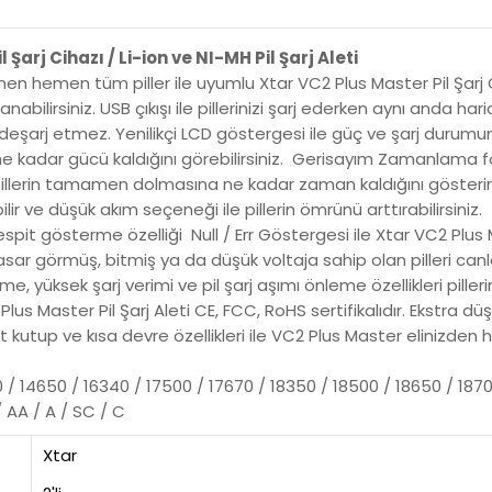
 Şarj Cihazı / Li-ion ve NI-MH Pil Şarj Aleti
men hemen tüm piller ile uyumlu Xtar VC2 Plus Master Pil Şarj C
nabilirsiniz. USB çıkışı ile pillerinizi şarj ederken aynı anda har
zi deşarj etmez. Yenilikçi LCD göstergesi ile güç ve şarj durum
n ne kadar gücü kaldığını görebilirsiniz. Gerisayım Zamanlama fo
 pillerin tamamen dolmasına ne kadar zaman kaldığını gösterir. A
lir ve düşük akım seçeneği ile pillerin ömrünü arttırabilirsiniz.
pit gösterme özelliği Null / Err Göstergesi ile Xtar VC2 Plus Mas
sar görmüş, bitmiş ya da düşük voltaja sahip olan pilleri canland
 yüksek şarj verimi ve pil şarj aşımı önleme özellikleri piller
Plus Master Pil Şarj Aleti CE, FCC, RoHS sertifikalıdır. Ekstra düşü
 kutup ve kısa devre özellikleri ile VC2 Plus Master elinizden 
500 / 14650 / 16340 / 17500 / 17670 / 18350 / 18500 / 18650 / 1
/ AA / A / SC / C
Xtar