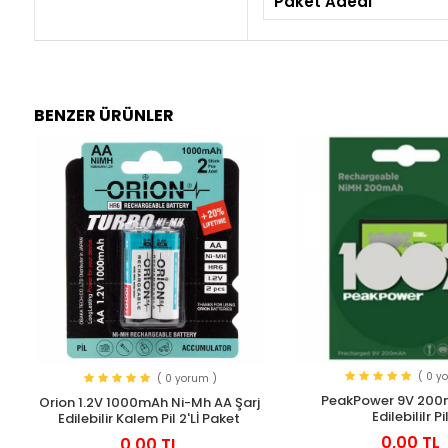
Paket Adedi
BENZER ÜRÜNLER
( 0 y
( 0 yorum )
PeakPower 9V 200
Orion 1.2V 1000mAh Ni-Mh AA Şarj
Edilebililr Pi
Edilebilir Kalem Pil 2'Lİ Paket
0,00 TL
0,00 TL