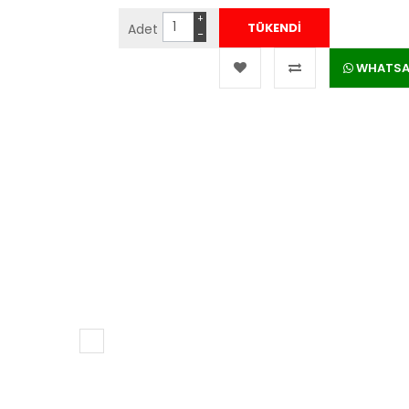
+
Adet
−
WHATSAPP