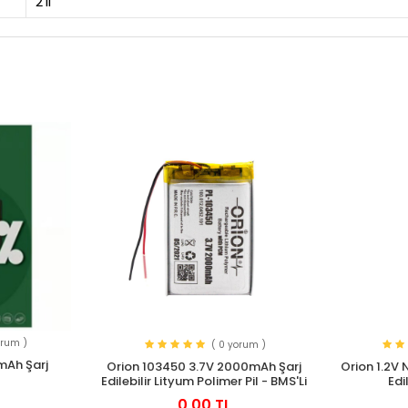
2'li
orum )
( 0 yorum )
mAh Şarj
Orion 103450 3.7V 2000mAh Şarj
Orion 1.2V
l
Edilebilir Lityum Polimer Pil - BMS'Li
Edi
0,00 TL