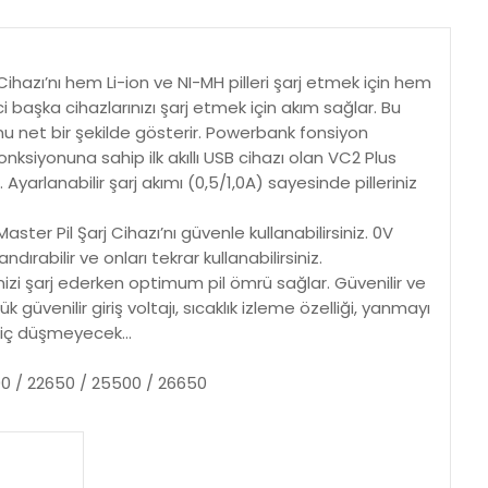
ihazı’nı hem Li-ion ve NI-MH pilleri şarj etmek için hem
ici başka cihazlarınızı şarj etmek için akım sağlar. Bu
unu net bir şekilde gösterir. Powerbank fonsiyon
nksiyonuna sahip ilk akıllı USB cihazı olan VC2 Plus
yarlanabilir şarj akımı (0,5/1,0A) sayesinde pilleriniz
ter Pil Şarj Cihazı’nı güvenle kullanabilirsiniz. 0V
ırabilir ve onları tekrar kullanabilirsiniz.
inizi şarj ederken optimum pil ömrü sağlar. Güvenilir ve
k güvenilir giriş voltajı, sıcaklık izleme özelliği, yanmayı
hiç düşmeyecek...
8700 / 22650 / 25500 / 26650