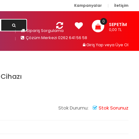
Kampanyalar
İletişim
0
SEPETIM
0,00 TL
Sipariş Sorgulama
Çözüm Merkezi 0262 641 56 58
Giriş Yap
veya
Üye Ol
 Cihazı
Stok Durumu:
Stok Sorunuz