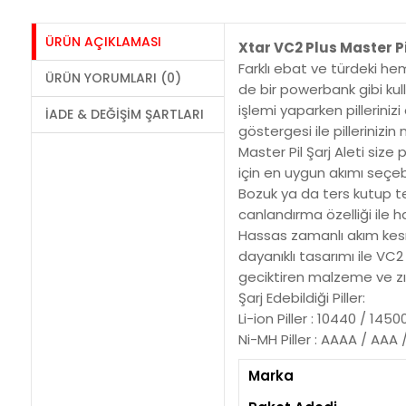
ÜRÜN AÇIKLAMASI
Xtar VC2 Plus Master Pil
Farklı ebat ve türdeki he
ÜRÜN YORUMLARI (0)
de bir powerbank gibi kulla
işlemi yaparken pillerini
İADE & DEĞIŞIM ŞARTLARI
göstergesi ile pillerinizi
Master Pil Şarj Aleti size
için en uygun akımı seçebi
Bozuk ya da ters kutup tes
canlandırma özelliği ile ha
Hassas zamanlı akım kesme,
dayanıklı tasarımı ile VC2 
geciktiren malzeme ve zıt
Şarj Edebildiği Piller:
Li-ion Piller : 10440 / 14
Ni-MH Piller : AAAA / AAA 
Marka