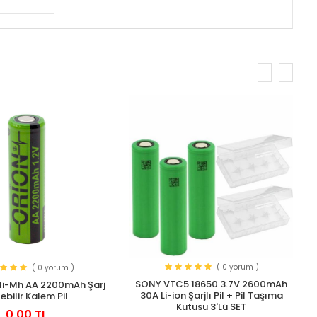
( 0 yorum )
( 0 yorum )
SONY VTC5 18650 3.7V 2600mAh
 Ni-Mh AA 2200mAh Şarj
30A Li-ion Şarjlı Pil + Pil Taşıma
lebilir Kalem Pil
Kutusu 3'Lü SET
0,00 TL