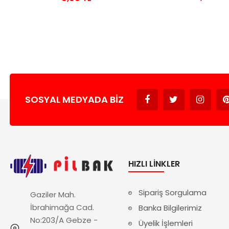
SOSYAL MEDYADA BIZ
HIZLI LINKLER
Sipariş Sorgulama
Gaziler Mah.
İbrahimağa Cad.
Banka Bilgilerimiz
No:203/A Gebze -
Üyelik İşlemleri