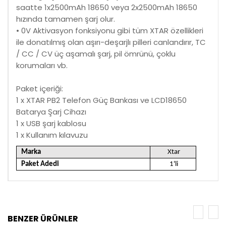
saatte 1x2500mAh 18650 veya 2x2500mAh 18650
hızında tamamen şarj olur.
• 0V Aktivasyon fonksiyonu gibi tüm XTAR özellikleri
ile donatılmış olan aşırı-deşarjlı pilleri canlandırır, TC
/ CC / CV üç aşamalı şarj, pil ömrünü, çoklu
korumaları vb.
Paket içeriği:
1 x XTAR PB2 Telefon Güç Bankası ve LCD18650
Batarya Şarj Cihazı
1 x USB şarj kablosu
1 x Kullanım kılavuzu
Marka
Xtar
Paket Adedi
1'li
BENZER ÜRÜNLER