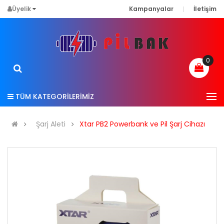
Üyelik
Kampanyalar
İletişim
0
TÜM KATEGORİLERİMİZ
Şarj Aleti
Xtar PB2 Powerbank ve Pil Şarj Cihazı