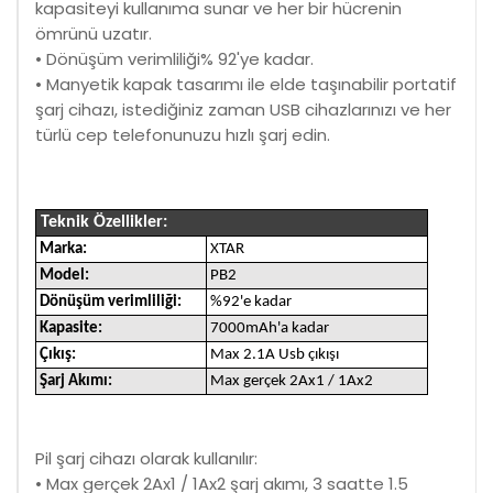
kapasiteyi kullanıma sunar ve her bir hücrenin
ömrünü uzatır.
• Dönüşüm verimliliği% 92'ye kadar.
• Manyetik kapak tasarımı ile elde taşınabilir portatif
şarj cihazı, istediğiniz zaman USB cihazlarınızı ve her
türlü cep telefonunuzu hızlı şarj edin.
Teknik Özellikler:
Marka:
XTAR
Model:
PB2
Dönüşüm verimliliği:
%92'e kadar
Kapasite:
7000mAh'a kadar
Çıkış:
Max 2.1A Usb çıkışı
Şarj Akımı:
Max gerçek 2Ax1 / 1Ax2
Pil şarj cihazı olarak kullanılır:
• Max gerçek 2Ax1 / 1Ax2 şarj akımı, 3 saatte 1.5