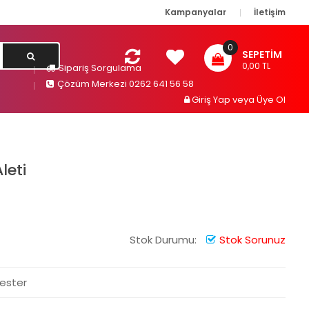
Kampanyalar
İletişim
0
SEPETIM
0,00 TL
Sipariş Sorgulama
Çözüm Merkezi 0262 641 56 58
Giriş Yap
veya
Üye Ol
leti
Stok Durumu:
Stok Sorunuz
Tester