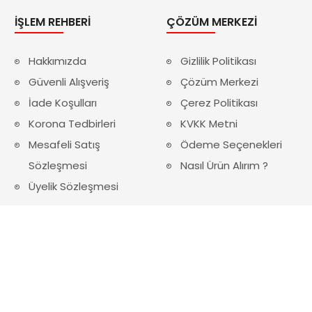
İŞLEM REHBERI
ÇÖZÜM MERKEZI
Hakkımızda
Gizlilik Politikası
Güvenli Alışveriş
Çözüm Merkezi
İade Koşulları
Çerez Politikası
Korona Tedbirleri
KVKK Metni
Mesafeli Satış
Ödeme Seçenekleri
Sözleşmesi
Nasıl Ürün Alırım ?
Üyelik Sözleşmesi
PİLBAK | ELEKTRİK - ELEKTRONİK © 2024 - Tüm Hakları Saklıdır.