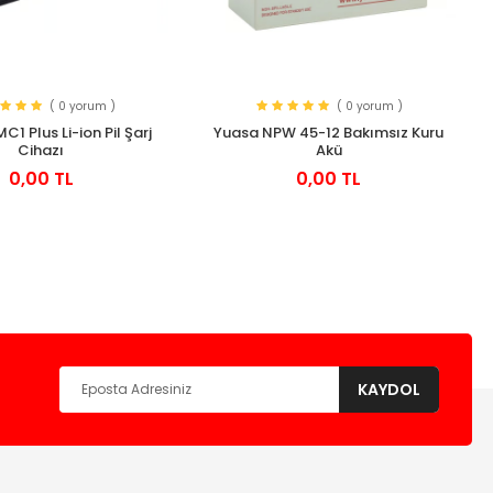
( 0 yorum )
( 0 yorum )
C1 Plus Li-ion Pil Şarj
Yuasa NPW 45-12 Bakımsız Kuru
Cihazı
Akü
0,00 TL
0,00 TL
KAYDOL