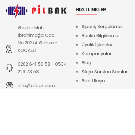
HIZLI LINKLER
Sipariş Sorgulama
Gaziler Mah.
İbrahimağa Cad.
Banka Bilgilerimiz
No:203/A Gebze -
Üyelik İşlemleri
KOCAELİ
Kampanyalar
Blog
0262 641 56 58 - 0534
229 73 58
Sıkça Sorulan Sorular
Bize Ulaşın
info@pilbak.com