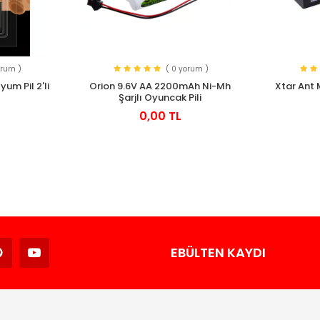
orum )
( 0 yorum )
yum Pil 2'li
Orion 9.6V AA 2200mAh Ni-Mh
Xtar Ant M
Şarjlı Oyuncak Pili
0,00 TL
Avukat
EBÜLTEN KAYDI