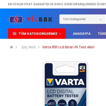
EN UYGUN FİYAT GARANTİSİ VE 500TL ÜZERİ SİPARİŞLERİNİZE ÜCRE
TÜM KATEGORİLERİMİZ
ANASAYFA
TÜKE
Şarj Aleti
Varta 891 Lcd Ekran Pil Test Aleti