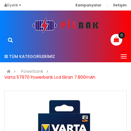
Üyelik
Kampanyalar
İletişim
0
TÜM KATEGORİLERİMİZ
Powerbank
Varta 57970 Powerbank Lcd Ekran 7.800mAh