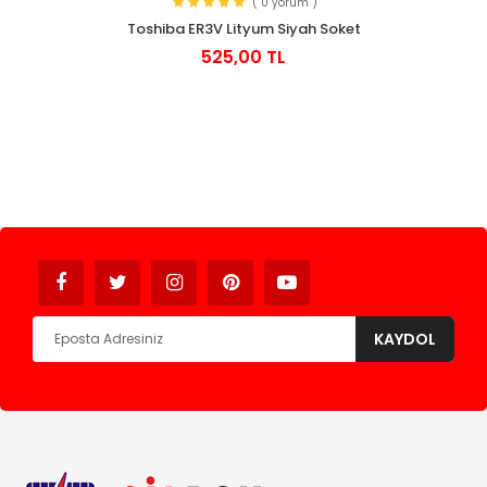
( 0 yorum )
Toshiba ER3V Lityum Siyah Soket
525,00 TL
Avukat
KAYDOL