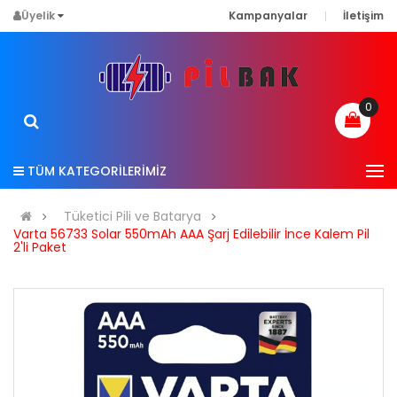
Üyelik
Kampanyalar
İletişim
0
TÜM KATEGORİLERİMİZ
Tüketici Pili ve Batarya
Varta 56733 Solar 550mAh AAA Şarj Edilebilir İnce Kalem Pil
2'li Paket