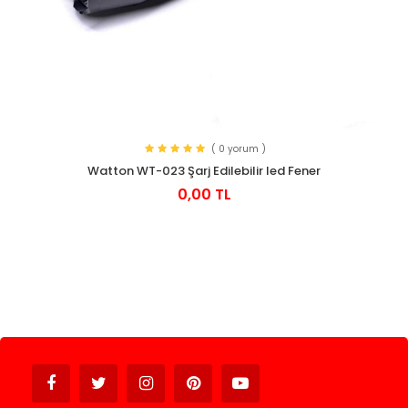
( 0 yorum )
Watton WT-023 Şarj Edilebilir led Fener
0,00 TL
Avukat