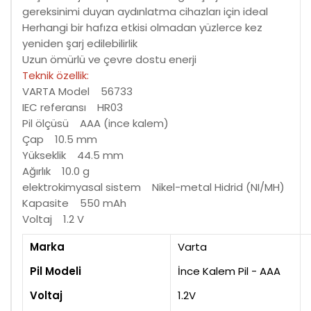
gereksinimi duyan aydınlatma cihazları için ideal
Herhangi bir hafıza etkisi olmadan yüzlerce kez
yeniden şarj edilebilirlik
Uzun ömürlü ve çevre dostu enerji
Teknik özellik:
VARTA Model 56733
IEC referansı HR03
Pil ölçüsü AAA (ince kalem)
Çap 10.5 mm
Yükseklik 44.5 mm
Ağırlık 10.0 g
elektrokimyasal sistem Nikel-metal Hidrid (NI/MH)
Kapasite 550 mAh
Voltaj 1.2 V
Marka
Varta
Pil Modeli
İnce Kalem Pil - AAA
Voltaj
1.2V