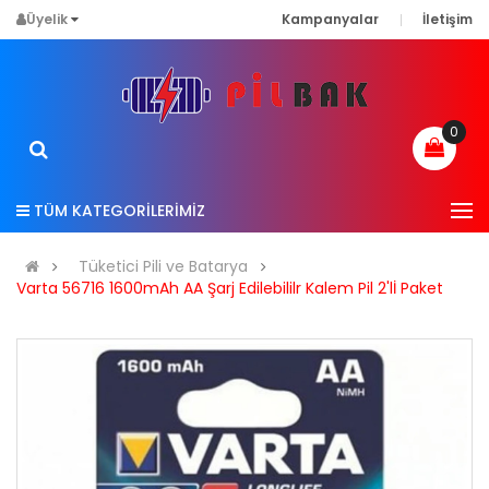
Üyelik
Kampanyalar
İletişim
0
TÜM KATEGORİLERİMİZ
Tüketici Pili ve Batarya
Varta 56716 1600mAh AA Şarj Edilebililr Kalem Pil 2'lİ Paket