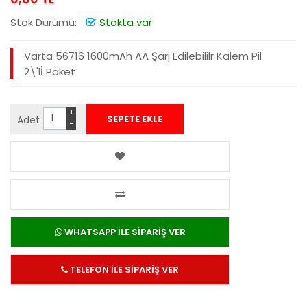
Stok Durumu:
Stokta var
Varta 56716 1600mAh AA Şarj Edilebililr Kalem Pil
2\'lİ Paket
+
Adet
−
WHATSAPP İLE SİPARİŞ VER
TELEFON İLE SİPARİŞ VER