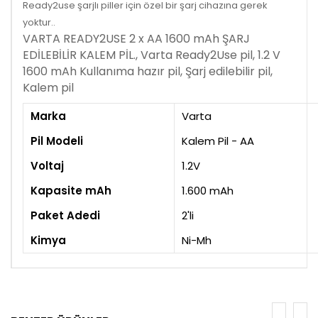
Ready2use şarjlı piller için özel bir şarj cihazına gerek
yoktur..
VARTA READY2USE 2 x AA 1600 mAh ŞARJ
EDİLEBİLİR KALEM PİL., Varta Ready2Use pil, 1.2 V
1600 mAh Kullanıma hazır pil, Şarj edilebilir pil,
Kalem pil
Marka
Varta
Pil Modeli
Kalem Pil - AA
Voltaj
1.2V
Kapasite mAh
1.600 mAh
Paket Adedi
2'li
Kimya
Ni-Mh