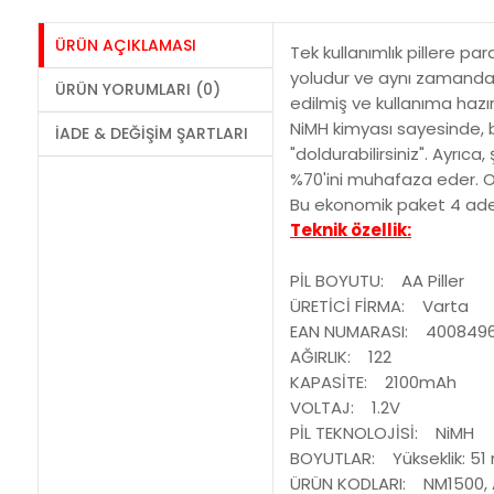
ÜRÜN AÇIKLAMASI
Tek kullanımlık pillere pa
yoludur ve aynı zamanda ç
ÜRÜN YORUMLARI (0)
edilmiş ve kullanıma hazır 
NiMH kimyası sayesinde, b
İADE & DEĞIŞIM ŞARTLARI
"doldurabilirsiniz". Ayrıca
%70'ini muhafaza eder. Onl
Bu ekonomik paket 4 adet ku
Teknik özellik:
PİL BOYUTU: AA Piller
ÜRETİCİ FİRMA: Varta
EAN NUMARASI: 400849
AĞIRLIK: 122
KAPASİTE: 2100mAh
VOLTAJ: 1.2V
PİL TEKNOLOJİSİ: NiMH
BOYUTLAR: Yükseklik: 5
ÜRÜN KODLARI: NM1500, A