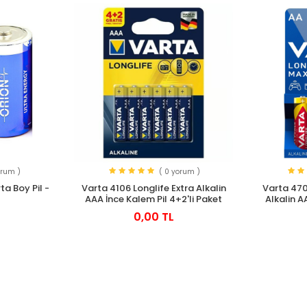
orum )
( 0 yorum )
ta Boy Pil -
Varta 4106 Longlife Extra Alkalin
Varta 470
AAA İnce Kalem Pil 4+2'li Paket
Alkalin A
0,00 TL