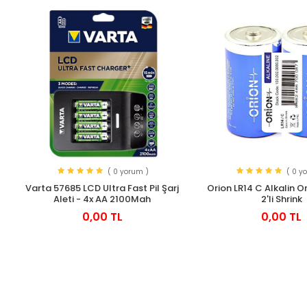
( 0 yorum )
( 0 y
Varta 57685 LCD Ultra Fast Pil Şarj
Orion LR14 C Alkalin Or
Aleti - 4x AA 2100Mah
2'li Shrink
0,00 TL
0,00 TL