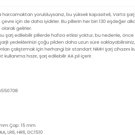
ra harcamaktan yorulduysanız, bu yüksek kapasiteli, Varta şarj 
evre için de daha iyidirler. Bu pillerin her biri 130 eşdeğer a
olarak gelirler.
u şarj edilebilir pillerde hafıza etkisi yoktur, bu nedenle, 
, şarjlı yedeklerinizi çoğu pilden daha uzun süre saklayabilirsini
arı çalıştırmak için herhangi bir standart NiMH şarj cihazını kul
llanıma hazır, şarj edilebilir AA pil içerir.
6550708
1 mm Çap: 15 mm
A, LR6, HR6, DC1510