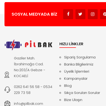
SOSYAL MEDYADA BIZ
HIZLI LINKLER
Sipariş Sorgulama
Gaziler Mah.
İbrahimağa Cad.
Banka Bilgilerimiz
No:203/A Gebze -
Üyelik İşlemleri
KOCAELİ
Kampanyalar
Blog
0262 641 56 58 - 0534
229 73 58
Sıkça Sorulan Sorular
Bize Ulaşın
info@pilbak.com