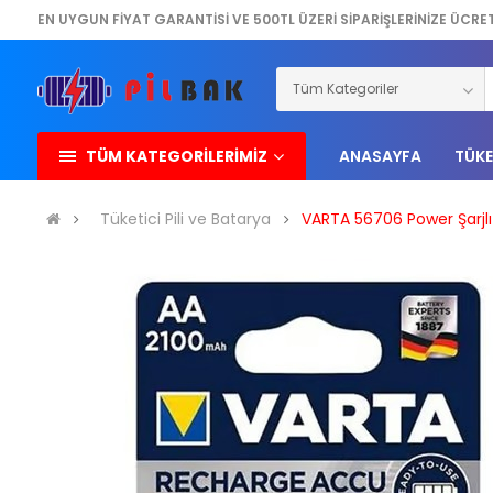
EN UYGUN FİYAT GARANTİSİ VE 500TL ÜZERİ SİPARİŞLERİNİZE ÜCRE
TÜM KATEGORİLERİMİZ
ANASAYFA
TÜKE
Tüketici Pili ve Batarya
VARTA 56706 Power Şarjlı