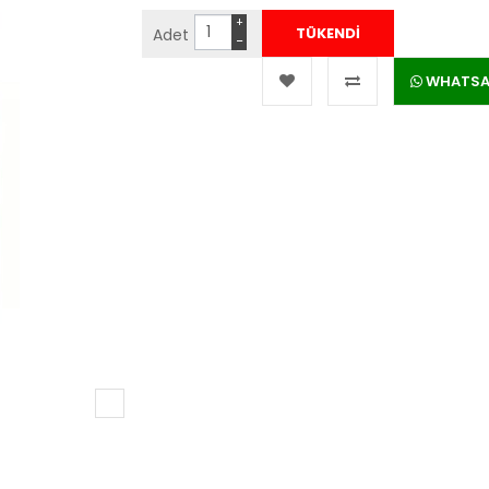
+
Adet
−
WHATSAPP