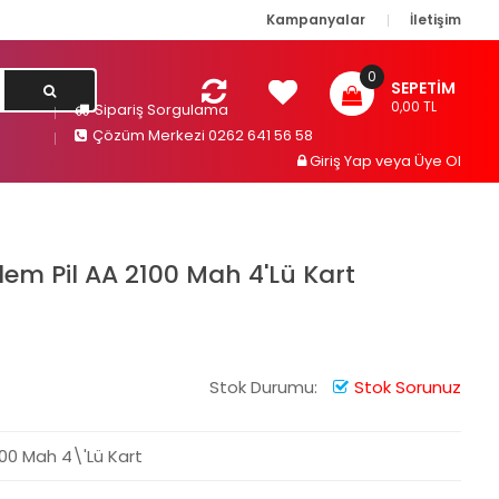
Kampanyalar
İletişim
0
SEPETIM
0,00 TL
Sipariş Sorgulama
Çözüm Merkezi 0262 641 56 58
Giriş Yap
veya
Üye Ol
lem Pil AA 2100 Mah 4'Lü Kart
Stok Durumu:
Stok Sorunuz
100 Mah 4\'Lü Kart