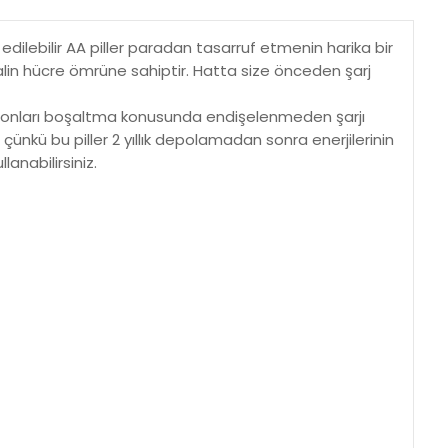
edilebilir AA piller paradan tasarruf etmenin harika bir
lkalin hücre ömrüne sahiptir. Hatta size önceden şarj
önce onları boşaltma konusunda endişelenmeden şarjı
z, çünkü bu piller 2 yıllık depolamadan sonra enerjilerinin
lanabilirsiniz.