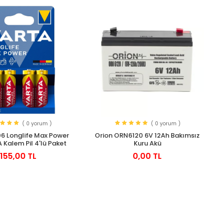
( 0 yorum )
( 0 yorum )
6 Longlife Max Power
Orion ORN6120 6V 12Ah Bakımsız
A Kalem Pil 4'lü Paket
Kuru Akü
155,00 TL
0,00 TL