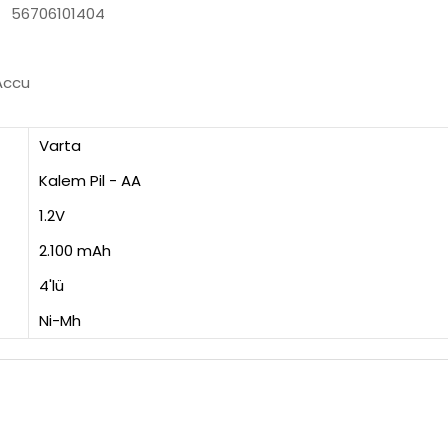
: 56706101404
Accu
t
Varta
Kalem Pil - AA
1.2V
2.100 mAh
4'lü
Ni-Mh