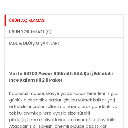
ÜRÜN AÇIKLAMASI
ÜRÜN YORUMLARI (0)
İADE & DEĞIŞIM ŞARTLARI
Varta 56703 Power 800mAh AAA Şarj Edilebilir
İnce Kalem Pil 2'li Paket
Kablosuz mouse, klavye ya da küçük fenerleriniz gibi
günlük elektronik cihazlar için, bu yüksek kaliteli şarj
edilebilir hücreler kullanıma hazır olarak gönderilir ve
tek kullanımlık pillere kıyasla size sürekli
pil değiştirme maliyetlerinden tasarruf sağlayabilir.
Atacağınız pil sayısını önemli ölçüde azalttıkları