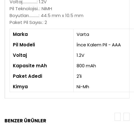
Voltaj................: 1.2V
Pil Teknolojisi..: NiMH
Boyutları...........: 44.5 mm x 10.5 mm
Paket Pil Sayısı.: 2
Marka
Varta
Pil Modeli
İnce Kalem Pil - AAA
Voltaj
1.2V
Kapasite mAh
800 mAh
Paket Adedi
2'li
Kimya
Ni-Mh
BENZER ÜRÜNLER