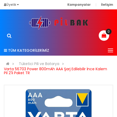
Üyelik
Kampanyalar
İletişim
0
TÜM KATEGORİLERİMİZ
Tüketici Pili ve Batarya
Varta 56703 Power 800mAh AAA Şarj Edilebilir İnce Kalem
Pil 2'li Paket TR