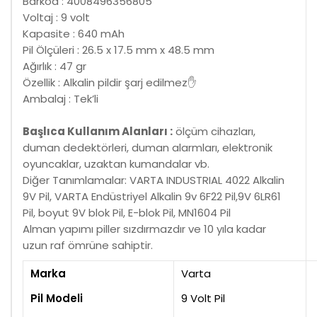
Barkod : 4008496356805
Voltaj : 9 volt
Kapasite : 640 mAh
Pil Ölçüleri : 26.5 x 17.5 mm x 48.5 mm
Ağırlık : 47 gr
Özellik : Alkalin pildir şarj edilmez✋
Ambalaj : Tek’li
Başlıca Kullanım Alanları :
ölçüm cihazları,
duman dedektörleri, duman alarmları, elektronik
oyuncaklar, uzaktan kumandalar vb.
Diğer Tanımlamalar: VARTA INDUSTRIAL 4022 Alkalin
9V Pil, VARTA Endüstriyel Alkalin 9v 6F22 Pil,9V 6LR61
Pil, boyut 9V blok Pil, E-blok Pil, MN1604 Pil
Alman yapımı piller sızdırmazdır ve 10 yıla kadar
uzun raf ömrüne sahiptir.
Marka
Varta
Pil Modeli
9 Volt Pil