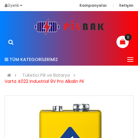
Üyelik
Kampanyalar
İletişim
0
TÜM KATEGORİLERİMİZ
Tüketici Pili ve Batarya
Varta 4022 Industrial 9V Pro Alkalin Pil