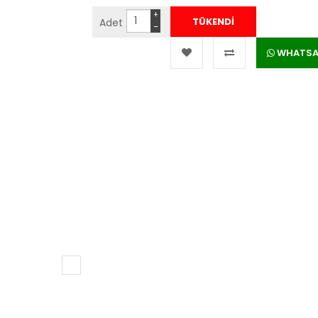
+
Adet
−
WHATSAPP