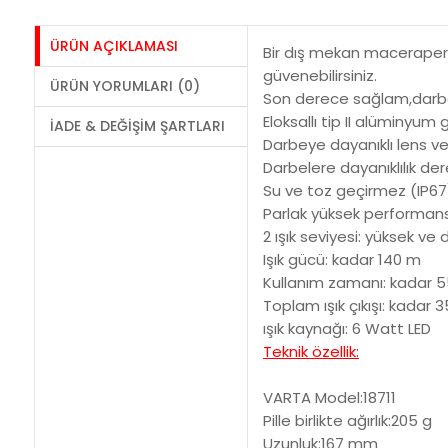
ÜRÜN AÇIKLAMASI
Bir dış mekan macerapere
güvenebilirsiniz.
ÜRÜN YORUMLARI (0)
Son derece sağlam,darbe 
Eloksallı tip II alüminyum
İADE & DEĞIŞIM ŞARTLARI
Darbeye dayanıklı lens ve
Darbelere dayanıklılık de
Su ve toz geçirmez (IP67
Parlak yüksek performans
2 ışık seviyesi: yüksek ve
Işık gücü: kadar 140 m
Kullanım zamanı: kadar 5
Toplam ışık çıkışı: kadar
ışık kaynağı: 6 Watt LED
Teknik özellik:
VARTA Model:18711
Pille birlikte ağırlık:205 g
Uzunluk:167 mm