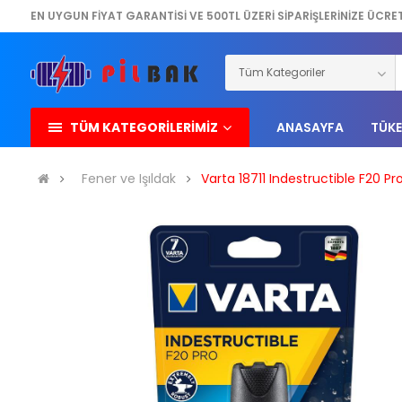
EN UYGUN FİYAT GARANTİSİ VE 500TL ÜZERİ SİPARİŞLERİNİZE ÜCRE
TÜM KATEGORİLERİMİZ
ANASAYFA
TÜKE
Fener ve Işıldak
Varta 18711 Indestructible F20 Pro P