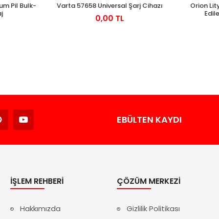
m Pil Bulk-
Varta 57658 Universal Şarj Cihazı
Orion Lit
j
Edile
0,00 TL
Avukat
EBÜLTEN KAYDI
İŞLEM REHBERI
ÇÖZÜM MERKEZI
Hakkımızda
Gizlilik Politikası