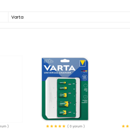
Varta
orum )
( 0 yorum )