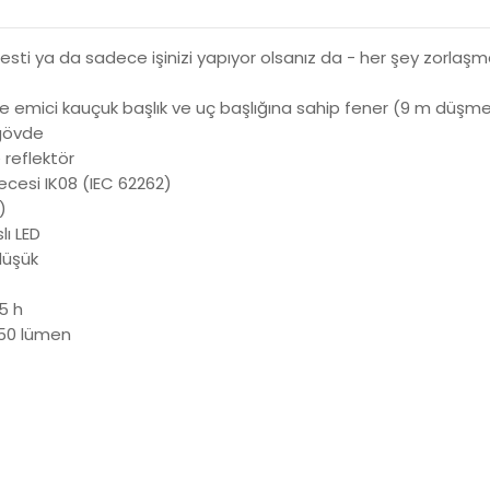
sti ya da sadece işinizi yapıyor olsanız da - her şey zorlaşm
emici kauçuk başlık ve uç başlığına sahip fener (9 m düşme
 gövde
 reflektör
recesi IK08 (IEC 62262)
)
lı LED
 düşük
5 h
 350 lümen