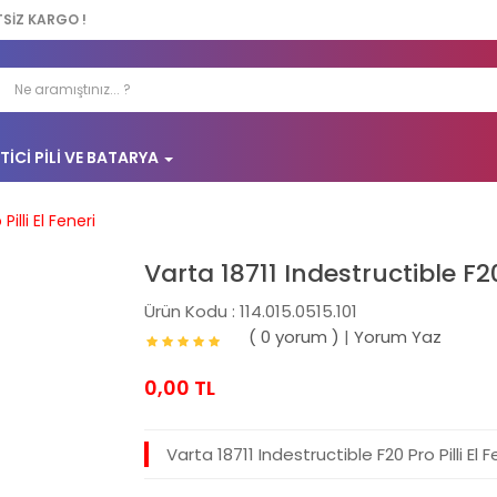
TSİZ KARGO !
TICI PILI VE BATARYA
illi El Feneri
Varta 18711 Indestructible F20 
Ürün Kodu : 114.015.0515.101
( 0 yorum )
|
Yorum Yaz
0,00 TL
Varta 18711 Indestructible F20 Pro Pilli El F