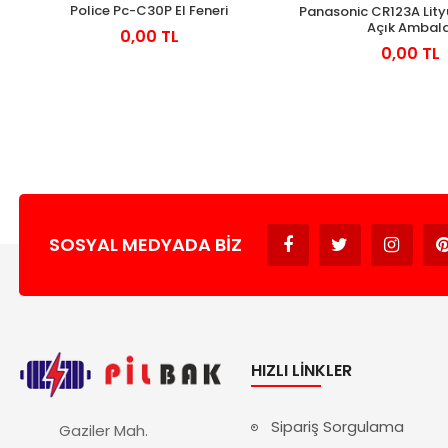
Police Pc-C30P El Feneri
Panasonic CR123A Lityu
Açık Ambala
0,00 TL
0,00 TL
SOSYAL MEDYADA BIZ
HIZLI LINKLER
Sipariş Sorgulama
Gaziler Mah.