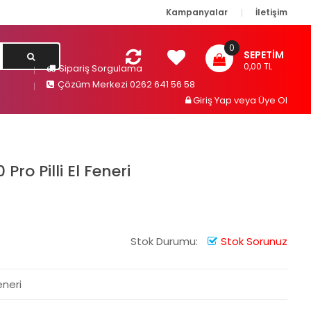
Kampanyalar
İletişim
0
SEPETIM
0,00 TL
Sipariş Sorgulama
Çözüm Merkezi 0262 641 56 58
Giriş Yap
veya
Üye Ol
Pro Pilli El Feneri
Stok Durumu:
Stok Sorunuz
eneri