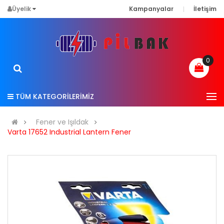
Üyelik
Kampanyalar
İletişim
0
TÜM KATEGORİLERİMİZ
Fener ve Işıldak
Varta 17652 Industrial Lantern Fener