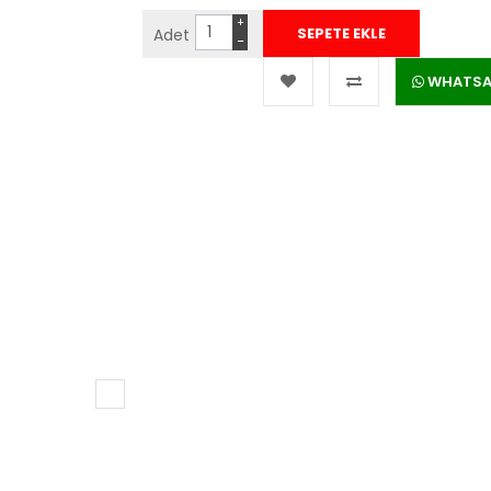
+
Adet
−
WHATSAPP