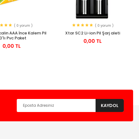
( 0 yorum )
( 0 yorum )
kalin AAA İnce Kalem Pil
Xtar SC2 Li-ion Pil Şarj aleti
0'lı Pvc Paket
0,00 TL
0,00 TL
KAYDOL