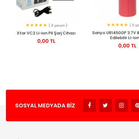
( 0 y
( 0 yorum )
Sanyo UR14500P 3.7V 
Xtar VC2 Li-ion Pil Şarj Cihazı
Edilebilir Li-ion
0,00 TL
0,00 TL
SOSYAL MEDYADA BIZ