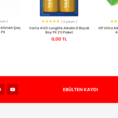
orum )
( 0 yorum )
840mAh Şarj
Varta 4120 Longlife Alkalin D Büyük
GP Ultra Al
 Pil
Boy Pil 2'li Paket
4
0,00 TL
Avukat
EBÜLTEN KAYDI