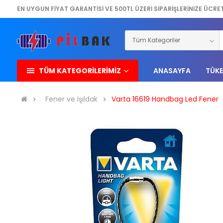
EN UYGUN FİYAT GARANTİSİ VE 500TL ÜZERİ SİPARİŞLERİNİZE ÜCRE
TÜM KATEGORİLERİMİZ
ANASAYFA
TÜKE
Fener ve Işıldak
Varta 16619 Handbag Led Fener