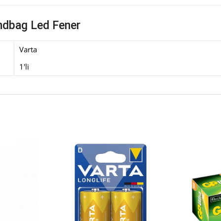
dbag Led Fener
Varta
1'li