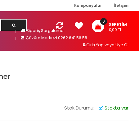
Kampanyalar
İletişim
0
SEPETIM
0,00 TL
Sipariş Sorgulama
Çözüm Merkezi 0262 641 56 58
Giriş Yap
veya
Üye Ol
ner
Stok Durumu:
Stokta var