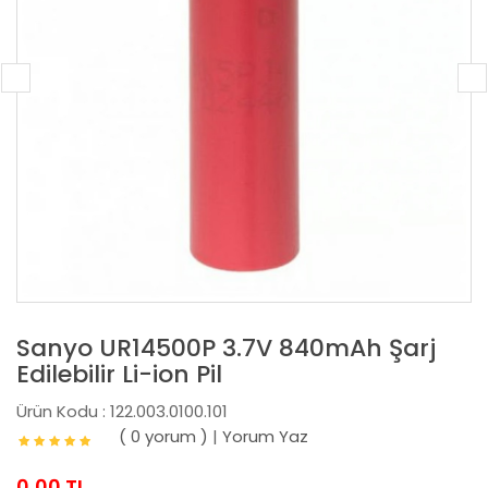
Sanyo UR14500P 3.7V 840mAh Şarj
Edilebilir Li-ion Pil
Ürün Kodu : 122.003.0100.101
( 0 yorum )
|
Yorum Yaz
0,00 TL