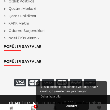
Gizlilik Politikası
Çözüm Merkezi
Çerez Politikası
KVKK Metni
Ödeme Seçenekleri
Nasıl Ürün Alırım ?
POPÜLER SAYFALAR
POPÜLER SAYFALAR
Bu site, hizmetlerini sunmak ve trafiği analiz
etmek için çerezlerden yararlanıyor.
Daha fazla bilgi
PİLBAK | ELEKTRİK - ELEKTRONİK © 2024 - Tüm Hakları
Anladım
0
Saklıdır.