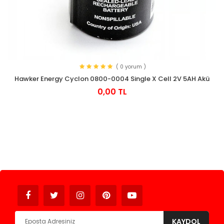
( 0 yorum )
Hawker Energy Cyclon 0800-0004 Single X Cell 2V 5AH Akü
0,00 TL
Avukat
KAYDOL