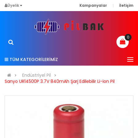
Üyelik
Kampanyalar
İletişim
0
TÜM KATEGORİLERİMİZ
Endüstriyel Pil
Sanyo UR14500P 3.7V 840mAh Şarj Edilebilir Li-ion Pil