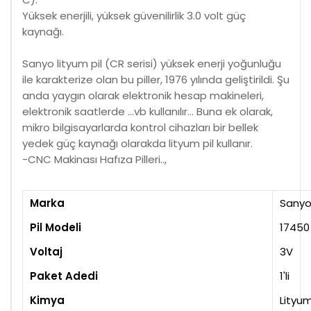
Yüksek enerjili, yüksek güvenilirlik 3.0 volt güç
kaynağı.
Sanyo lityum pil (CR serisi) yüksek enerji yoğunluğu
ile karakterize olan bu piller, 1976 yılında geliştirildi. Şu
anda yaygın olarak elektronik hesap makineleri,
elektronik saatlerde ...vb kullanılır... Buna ek olarak,
mikro bilgisayarlarda kontrol cihazları bir bellek
yedek güç kaynağı olarakda lityum pil kullanır.
-CNC Makinası Hafıza Pilleri..,
Marka
Sany
Pil Modeli
17450 
Voltaj
3V
Paket Adedi
1'li
Kimya
Lityu