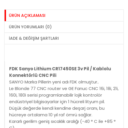
ÜRÜN AÇIKLAMASI
ÜRÜN YORUMLARI (0)
İADE & DEĞIŞIM ŞARTLARI
FDK Sanyo Lithium CR17450SE 3v Pil / Kablolu
Konnektörlü CNC Pili
SANYO Marka Pillerin yeni adı FDK olmuştur..
Le Blonde 77 CNC router ve GE Fanuc CNC 16i, 18i, 21i,
160i, 180i serisi programlanabilir lojik kontrolör
endüstriyel bilgisayarlar için 1 hücreli lityum pil.
Düşük değerde kendi kendine deşarj oranı, bu
hücreye ortalama 10 yıl raf ömrü sağlar.
Kararlı gerilim geniş sıcaklık aralığı (-40 ° C ile +85 °
C).