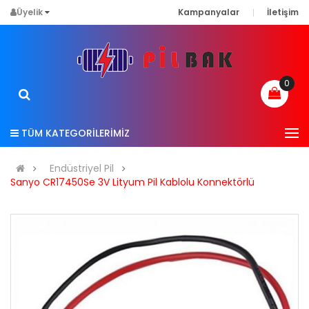
Üyelik
Kampanyalar
İletişim
0
TÜM KATEGORİLERİMİZ
Endüstriyel Pil
Sanyo CR17450Se 3V Lityum Pil Kablolu Konnektörlü