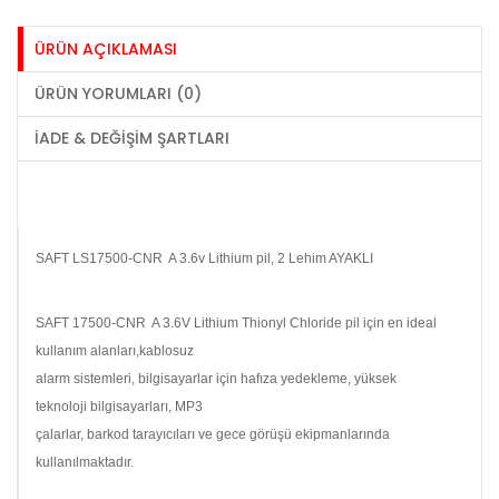
ÜRÜN AÇIKLAMASI
ÜRÜN YORUMLARI (0)
İADE & DEĞIŞIM ŞARTLARI
SAFT LS17500-CNR A 3.6v Lithium pil, 2 Lehim AYAKLI
SAFT 17500-CNR A 3.6V Lithium Thionyl Chloride pil için en ideal
kullanım alanları,kablosuz
alarm sistemleri, bilgisayarlar için hafıza yedekleme, yüksek
teknoloji bilgisayarları, MP3
çalarlar, barkod tarayıcıları ve gece görüşü ekipmanlarında
kullanılmaktadır.