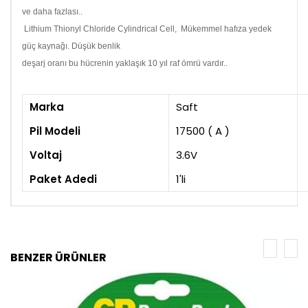
ve daha fazlası..
Lithium Thionyl Chloride Cylindrical Cell,
Mükemmel hafıza yedek
güç kaynağı.
Düşük benlik
deşarj oranı bu hücrenin yaklaşık 10 yıl raf ömrü vardır..
Marka
Saft
Pil Modeli
17500 ( A )
Voltaj
3.6V
Paket Adedi
1'li
BENZER ÜRÜNLER