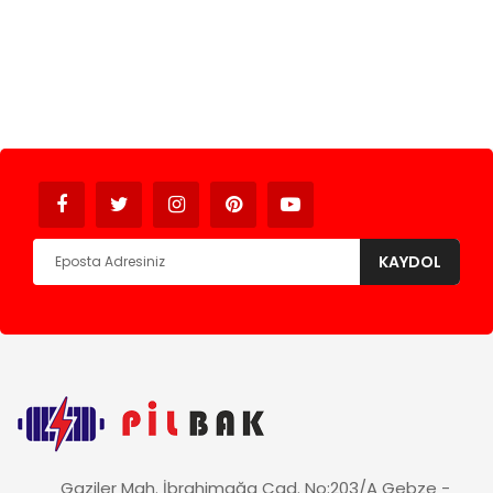
Avukat
KAYDOL
Gaziler Mah. İbrahimağa Cad. No:203/A Gebze -