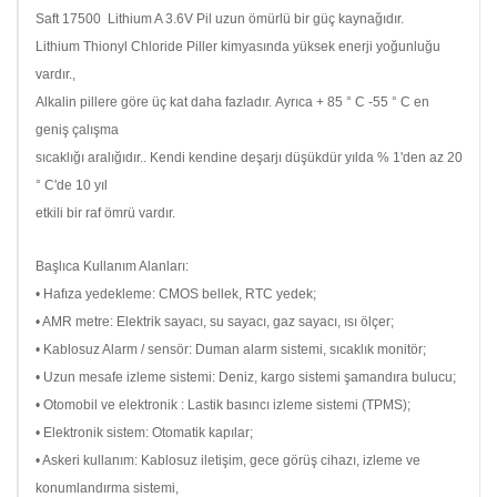
Saft 17500 Lithium A 3.6V Pil uzun ömürlü bir güç kaynağıdır.
Lithium Thionyl Chloride Piller kimyasında yüksek enerji yoğunluğu
vardır.,
Alkalin pillere göre üç kat daha fazladır.
Ayrıca + 85 ° C -55 ° C en
geniş çalışma
sıcaklığı aralığıdır..
Kendi kendine deşarjı düşükdür yılda % 1'den az 20
° C'de 10 yıl
etkili bir raf ömrü vardır.
Başlıca Kullanım Alanları:
• Hafıza yedekleme: CMOS bellek, RTC yedek;
• AMR metre: Elektrik sayacı, su sayacı, gaz sayacı, ısı ölçer;
• Kablosuz Alarm / sensör: Duman alarm sistemi, sıcaklık monitör;
• Uzun mesafe izleme sistemi: Deniz, kargo sistemi şamandıra bulucu;
• Otomobil ve elektronik : Lastik basıncı izleme sistemi (TPMS);
• Elektronik sistem: Otomatik kapılar;
• Askeri kullanım: Kablosuz iletişim, gece görüş cihazı, izleme ve
konumlandırma sistemi,