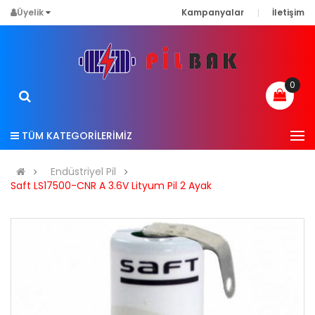
Üyelik
Kampanyalar
İletişim
0
TÜM KATEGORİLERİMİZ
Endüstriyel Pil
Saft LS17500-CNR A 3.6V Lityum Pil 2 Ayak