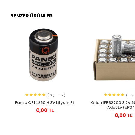
BENZER ÜRÜNLER
( 0 yorum )
( 0 y
Fanso CR14250 H 3V Lityum Pil
Orion IFR32700 3.2V 
Adet Li-FeP04 
0,00 TL
0,00 TL