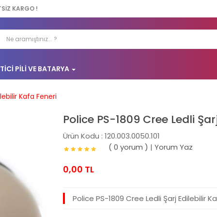
TSİZ KARGO !
TICI PILI VE BATARYA
lebilir Kafa Feneri
Police PS-1809 Cree Ledli Şarj
Ürün Kodu : 120.003.0050.101
( 0 yorum )
|
Yorum Yaz
0,00 TL
Police PS-1809 Cree Ledli Şarj Edilebilir K