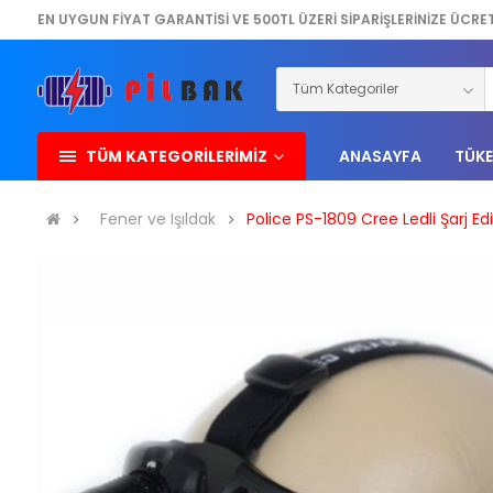
EN UYGUN FİYAT GARANTİSİ VE 500TL ÜZERİ SİPARİŞLERİNİZE ÜCRE
TÜM KATEGORİLERİMİZ
ANASAYFA
TÜKE
Fener ve Işıldak
Police PS-1809 Cree Ledli Şarj Edi