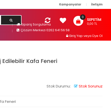
Kampanyalar
İletişim
0
SEPETIM
0,00 TL
Sipariş Sorgulama
Çözüm Merkezi 0262 641 56 58
Giriş Yap
veya
Üye Ol
 Edilebilir Kafa Feneri
Stok Durumu:
Stok Sorunuz
afa Feneri