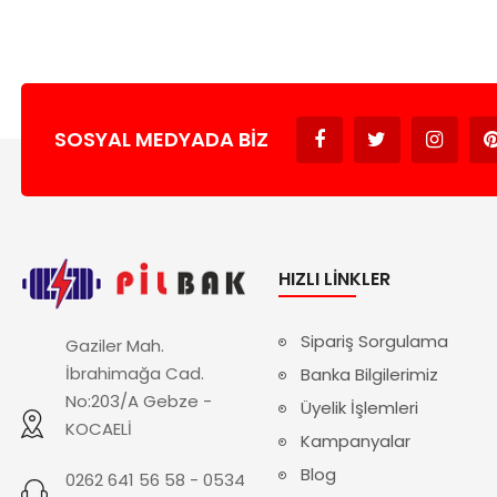
SOSYAL MEDYADA BIZ
HIZLI LINKLER
Sipariş Sorgulama
Gaziler Mah.
İbrahimağa Cad.
Banka Bilgilerimiz
No:203/A Gebze -
Üyelik İşlemleri
KOCAELİ
Kampanyalar
Blog
0262 641 56 58 - 0534