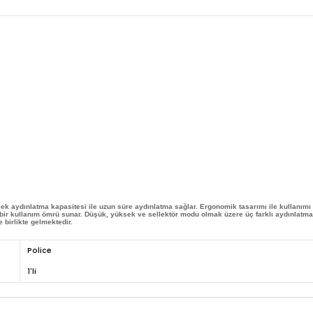
k aydınlatma kapasitesi ile uzun süre aydınlatma sağlar. Ergonomik tasarımı ile kullanımı 
bir kullanım ömrü sunar. Düşük, yüksek ve sellektör modu olmak üzere üç farklı aydınlatma 
e birlikte gelmektedir.
Police
1'li