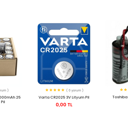
orum )
( 0 yorum )
Toshiba 
6000mAh 25
Varta CR2025 3V Lityum Pil
Pil
0,00 TL