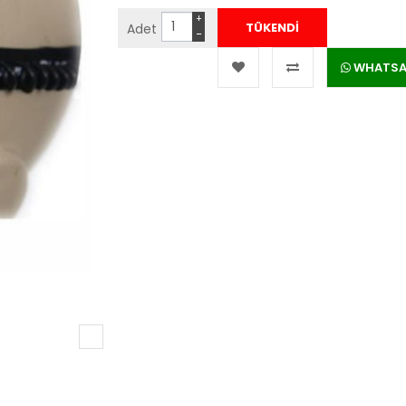
+
Adet
−
WHATSAPP