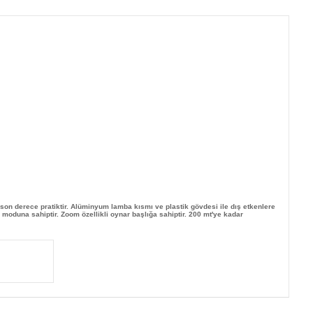
son derece pratiktir. Alüminyum lamba kısmı ve plastik gövdesi ile dış etkenlere
moduna sahiptir. Zoom özellikli oynar başlığa sahiptir. 200 mt'ye kadar