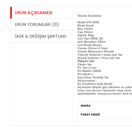
ÜRÜN AÇIKLAMASI
Teknik Özellikler
Model PS-1809
ÜRÜN YORUMLARI (0)
Renk Siyah
Boy 74mm
Çap 25mm
İADE & DEĞIŞIM ŞARTLARI
Ağırlık 80gr
Led Tipi CREE Q5
Işık Mesafesi 200m
Led Ren
gi Beyaz
Yanma Süresi 6 Saat
Gövde Malzemesi
Plastik
Yüksek K
ademe / Uzun Işık Var
Düşük Kademe / Kısa Işık Var
Flaşör Var
Zo
om Var
Pil
Tipi Li-ion
Pil Modeli 1865
0
Pil Adedi 1
Şarj Etme Özelliği Var
Aksesuarlar -
Ek Özellikler Kafa Bantlı
A
çıklama Düşük güç tüketimi ve yükse
karşı son derece dayanıklı olup uzun 
aydınlatabilir. Koruyucu kemer kılıfı il
Marka
Paket Adedi