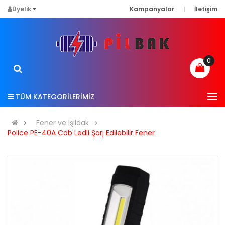
Üyelik
Kampanyalar
İletişim
0
TÜM KATEGORİLERİMİZ
Fener ve Işıldak
Police PE-40A Cob Ledli Şarj Edilebilir Fener