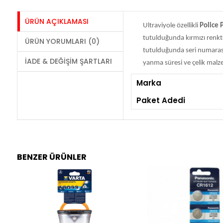
ÜRÜN AÇIKLAMASI
Ultraviyole özellikli
Police 
tutulduğunda kırmızı renkte
ÜRÜN YORUMLARI (0)
tutulduğunda seri numarası
İADE & DEĞIŞIM ŞARTLARI
yanma süresi ve çelik malz
Marka
Paket Adedi
BENZER ÜRÜNLER