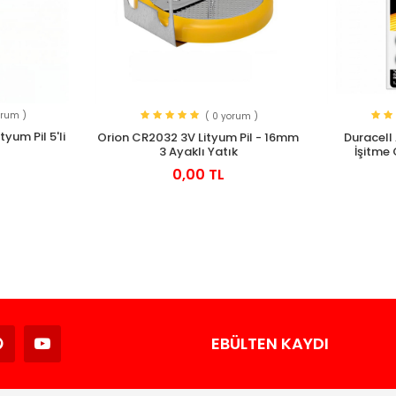
orum )
( 0 yorum )
yum Pil 5'li
Orion CR2032 3V Lityum Pil - 16mm
Duracell
3 Ayaklı Yatık
İşitme C
0,00 TL
Avukat
EBÜLTEN KAYDI