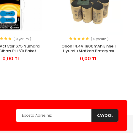
( 0 yorum )
( 0 yorum )
 Activair 675 Numara
Orion 14.4V 1800mAh Einhell
ihazı Pili 6'lı Paket
Uyumlu Matkap Bataryası
0,00 TL
0,00 TL
KAYDOL