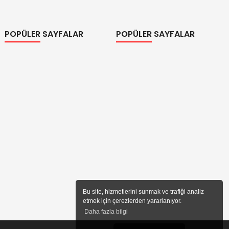
POPÜLER SAYFALAR
POPÜLER SAYFALAR
Bu site, hizmetlerini sunmak ve trafiği analiz
etmek için çerezlerden yararlanıyor.
Daha fazla bilgi