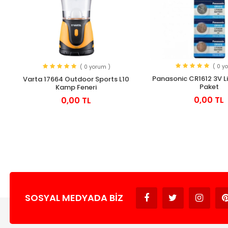
( 0 y
( 0 yorum )
Panasonic CR1612 3V Lit
Varta 17664 Outdoor Sports L10
Paket
Kamp Feneri
0,00 TL
0,00 TL
SOSYAL MEDYADA BIZ