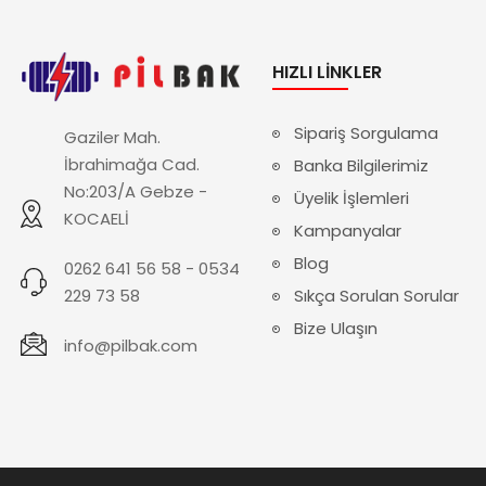
HIZLI LINKLER
Sipariş Sorgulama
Gaziler Mah.
İbrahimağa Cad.
Banka Bilgilerimiz
No:203/A Gebze -
Üyelik İşlemleri
KOCAELİ
Kampanyalar
Blog
0262 641 56 58 - 0534
229 73 58
Sıkça Sorulan Sorular
Bize Ulaşın
info@pilbak.com