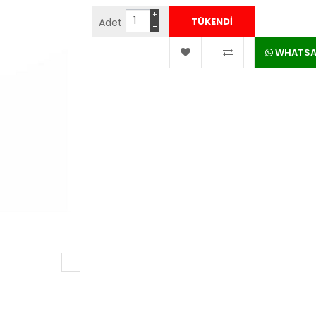
+
Adet
−
WHATSAPP