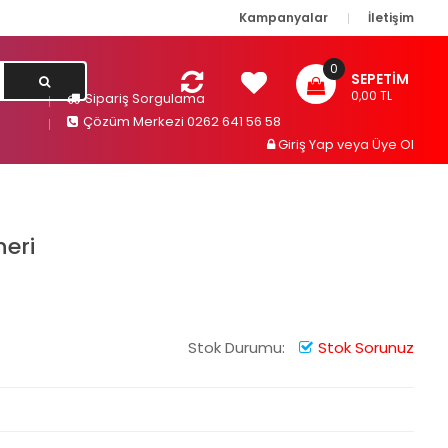
Kampanyalar
İletişim
0
SEPETIM
0,00 TL
Sipariş Sorgulama
Çözüm Merkezi 0262 641 56 58
Giriş Yap
veya
Üye Ol
neri
Stok Durumu:
Stok Sorunuz