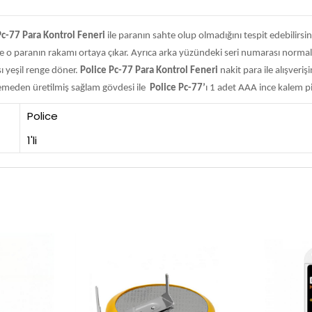
Pc-77 Para Kontrol Feneri
ile paranın sahte olup olmadığını tespit edebilirsi
 o paranın rakamı ortaya çıkar. Ayrıca arka yüzündeki seri numarası normalde 
 yeşil renge döner.
Police Pc-77 Para Kontrol Feneri
nakit para ile alışver
emeden üretilmiş sağlam gövdesi ile
Police Pc-77’
ı 1 adet AAA ince kalem pil i
Police
1'li