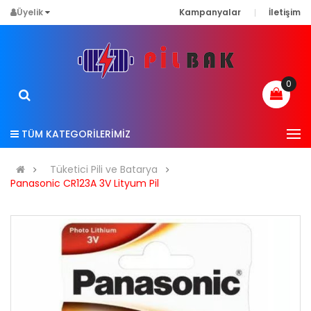
Üyelik
Kampanyalar
İletişim
0
TÜM KATEGORİLERİMİZ
Tüketici Pili ve Batarya
Panasonic CR123A 3V Lityum Pil