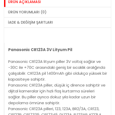
ÜRÜN AÇIKLAMASI
ÜRÜN YORUMLARI (0)
İADE & DEĞIŞIM ŞARTLARI
Panasonic CR123A 3V Lityum Pil
Panasonic CR123A lityum piller 3V voltaj sağlar ve
-30C ile +70C arasındaki geniş bir sıcaklık aralığında
çalışabilir. CR123A pil 1400mAh gibi oldukça yüksek bir
kapasiteye sahiptir.
Panasonic CR123A piller, düşük iç dirence sahiptir ve
dijital kameralar için hızlı flaş kurtarma süreleri
sağlar. Bu piller ayrıca dokuz yıla kadar uzun bir
depolama ömrüne sahiptir.
Panasonic CR123A pilleri, 123, 123A, BR2/3A, CR123,
CR123R, CR17335, CR17345, DL123A, EL123AP, K123LA,