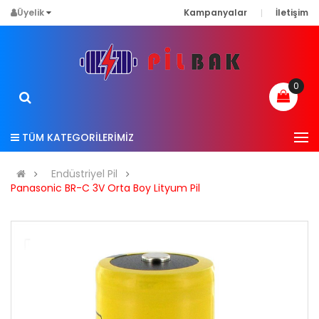
Üyelik
Kampanyalar
İletişim
0
TÜM KATEGORİLERİMİZ
Endüstriyel Pil
Panasonic BR-C 3V Orta Boy Lityum Pil