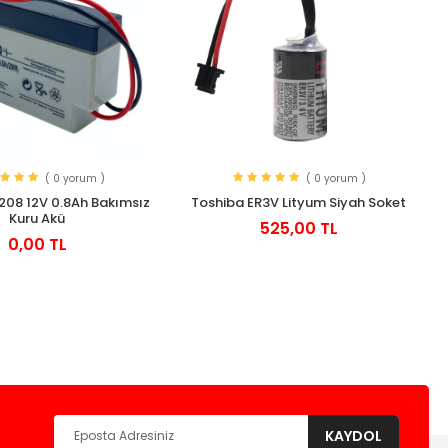
( 0 yorum )
( 0 yorum )
208 12V 0.8Ah Bakımsız
Toshiba ER3V Lityum Siyah Soket
Kuru Akü
525,00 TL
0,00 TL
KAYDOL