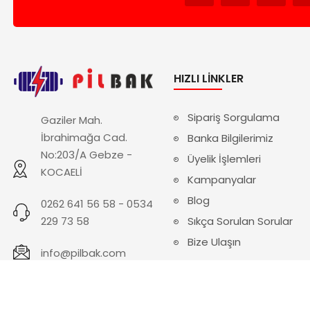
HIZLI LINKLER
Sipariş Sorgulama
Gaziler Mah.
İbrahimağa Cad.
Banka Bilgilerimiz
No:203/A Gebze -
Üyelik İşlemleri
KOCAELİ
Kampanyalar
Blog
0262 641 56 58 - 0534
229 73 58
Sıkça Sorulan Sorular
Bize Ulaşın
info@pilbak.com