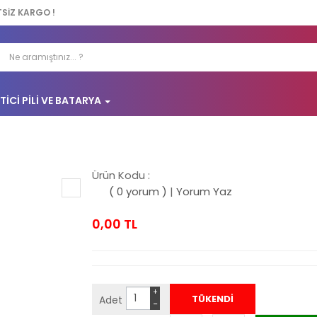
TSİZ KARGO !
TICI PILI VE BATARYA
Ürün Kodu :
( 0 yorum )
|
Yorum Yaz
0,00 TL
+
Adet
−