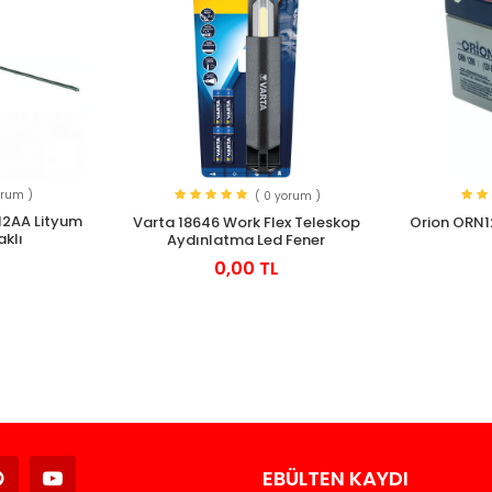
orum )
( 0 yorum )
 12AA Lityum
Varta 18646 Work Flex Teleskop
Orion ORN1
aklı
Aydınlatma Led Fener
0,00 TL
Avukat
EBÜLTEN KAYDI