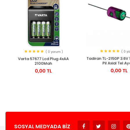
( 0 y
( 0 yorum )
Tadiran TL-2150P 3.6V
Varta 57677 Lcd Plug 4xAA
Pil Axial Tel Ay
2100Mah
0,00 TL
0,00 TL
SOSYAL MEDYADA BIZ