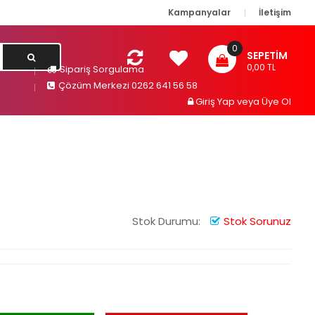
Kampanyalar
İletişim
0
SEPETIM
0,00 TL
Sipariş Sorgulama
Çözüm Merkezi 0262 641 56 58
Giriş Yap
veya
Üye Ol
Stok Durumu:
Stok Sorunuz