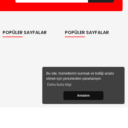
POPÜLER SAYFALAR
POPÜLER SAYFALAR
Bu site, hizmetlerini sunmak ve trafiği analiz
etmek için çerezlerden yararlanıyor.
Daha fazla bilgi
Anladım