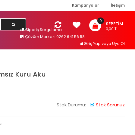
Kampanyalar
İletişim
0
SEPETIM
0,00 TL
Sipariş Sorgulama
Çözüm Merkezi 0262 641 56 58
Giriş Yap
veya
Üye Ol
msız Kuru Akü
Stok Durumu:
Stok Sorunuz
ü