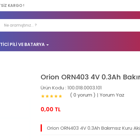
TSİZ KARGO !
TICI PILI VE BATARYA
Orion ORN403 4V 0.3Ah Bakı
Ürün Kodu : 100.018.0003.101
( 0 yorum )
|
Yorum Yaz
0,00 TL
Orion ORN403 4V 0.3Ah Bakımsız Kuru Ak