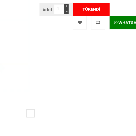
+
Adet
−
WHATSAPP