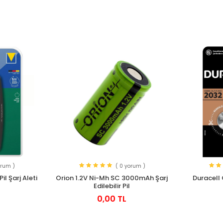
orum )
( 0 yorum )
l Şarj Aleti
Orion 1.2V Ni-Mh SC 3000mAh Şarj
Duracell 
Edilebilir Pil
0,00 TL