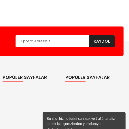
KAYDOL
POPÜLER SAYFALAR
POPÜLER SAYFALAR
Bu site, hizmetlerini sunmak ve trafiği analiz
etmek için çerezlerden yararlanıyor.