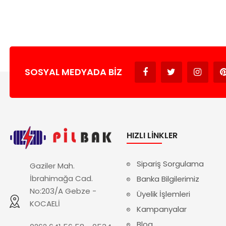
SOSYAL MEDYADA BIZ
HIZLI LINKLER
Sipariş Sorgulama
Gaziler Mah.
İbrahimağa Cad.
Banka Bilgilerimiz
No:203/A Gebze -
Üyelik İşlemleri
KOCAELİ
Kampanyalar
Blog