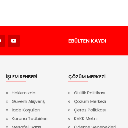
Avukat
EBÜLTEN KAYDI
İŞLEM REHBERI
ÇÖZÜM MERKEZI
Hakkımızda
Gizlilik Politikası
Güvenli Alışveriş
Çözüm Merkezi
İade Koşulları
Çerez Politikası
Korona Tedbirleri
KVKK Metni
Mesafeli Satış
Ödeme Seçenekleri