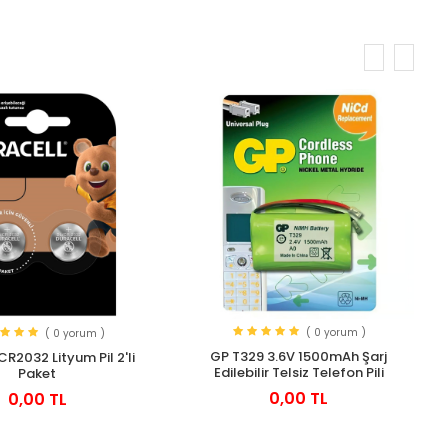
( 0 yorum )
( 0 yorum )
GP T329 3.6V 1500mAh Şarj
CR2032 Lityum Pil 2'li
Edilebilir Telsiz Telefon Pili
Paket
0,00 TL
0,00 TL