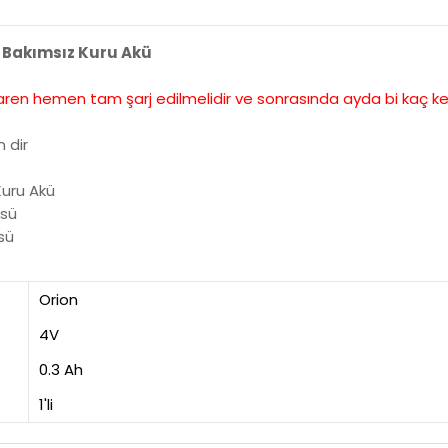
 Bakımsız Kuru Akü
ibaren hemen tam şarj edilmelidir ve sonrasında ayda bi kaç ke
 dir
Kuru Akü
üsü
sü
Orion
4V
0.3 Ah
1'li