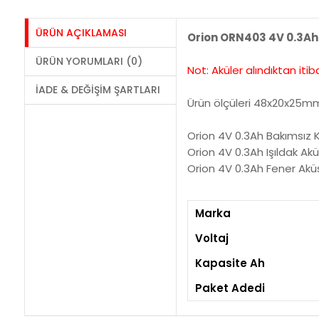
ÜRÜN AÇIKLAMASI
Orion ORN403 4V 0.3Ah
ÜRÜN YORUMLARI (0)
Not: Aküler alındıktan it
İADE & DEĞIŞIM ŞARTLARI
Ürün ölçüleri 48x20x25mm
Orion 4V 0.3Ah Bakımsız 
Orion 4V 0.3Ah Işıldak Ak
Orion 4V 0.3Ah Fener Akü
Marka
Voltaj
Kapasite Ah
Paket Adedi