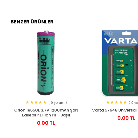
BENZER ÜRÜNLER
( 0 yorum )
( 0 y
Orion 18650L 3.7V 1200mAh Şarj
Varta 57648 Universal Pi
Edilebilir Li-ion Pil - Başlı
0,00 TL
0,00 TL