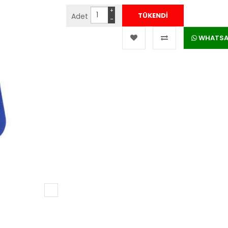
+
Adet
−
WHATSAPP