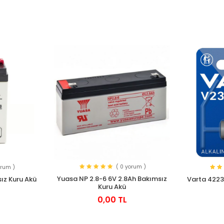
( 0 yorum )
orum )
Yuasa NP 2.8-6 6V 2.8Ah Bakımsız
ız Kuru Akü
Varta 4223
Kuru Akü
0,00 TL