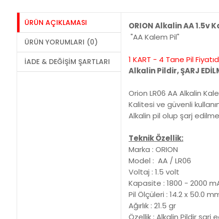
ÜRÜN AÇIKLAMASI
ORION Alkalin AA 1.5v K
"AA Kalem Pil"
ÜRÜN YORUMLARI (0)
1 KART - 4 Tane Pil Fiyatıd
İADE & DEĞIŞIM ŞARTLARI
Alkalin Pildir, ŞARJ EDİ
Orion LR06 AA Alkalin Kal
Kalitesi ve güvenli kullanı
Alkalin pil olup şarj edilm
Teknik Özellik:
Marka : ORION
Model : AA / LR06
Voltaj : 1.5 volt
Kapasite : 1800 - 2000 m
Pil Ölçüleri : 14.2 x 50.0 m
Ağırlık : 21.5 gr
Özellik : Alkalin Pildir şarj