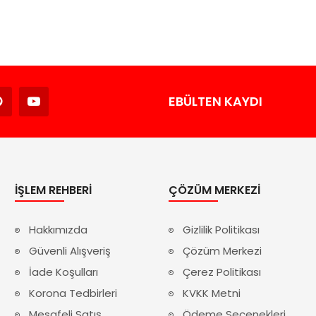
Avukat
EBÜLTEN KAYDI
İŞLEM REHBERI
ÇÖZÜM MERKEZI
Hakkımızda
Gizlilik Politikası
Güvenli Alışveriş
Çözüm Merkezi
İade Koşulları
Çerez Politikası
Korona Tedbirleri
KVKK Metni
Mesafeli Satış
Ödeme Seçenekleri