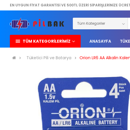
EN UYGUN FİYAT GARANTİSİ VE 500TL ÜZERİ SİPARİŞLERİNİZE ÜCRE
TÜM KATEGORİLERİMİZ
ANASAYFA
TÜKE
Tüketici Pili ve Batarya
Orion LR6 AA Alkalin Kalem