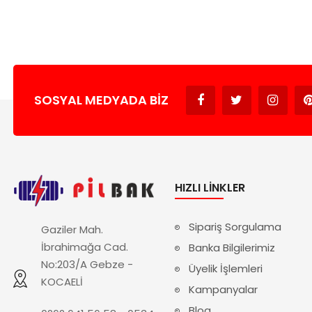
SOSYAL MEDYADA BIZ
HIZLI LINKLER
Sipariş Sorgulama
Gaziler Mah.
İbrahimağa Cad.
Banka Bilgilerimiz
No:203/A Gebze -
Üyelik İşlemleri
KOCAELİ
Kampanyalar
Blog