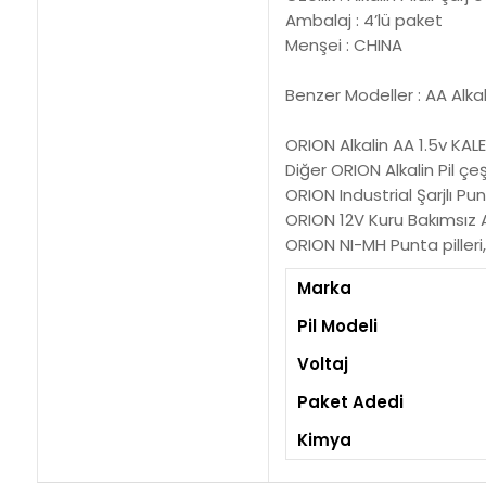
Ambalaj : 4’lü paket
Menşei : CHINA
Benzer Modeller : AA Alkalin
ORION Alkalin AA 1.5v KALEM
Diğer ORION Alkalin Pil çeşi
ORION Industrial Şarjlı Pun
ORION 12V Kuru Bakımsız Ak
ORION NI-MH Punta pilleri, 
Marka
Pil Modeli
Voltaj
Paket Adedi
Kimya