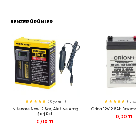
BENZER ÜRÜNLER
( 0 yorum )
( 0 y
Nitecore New i2 Şarj Aleti ve Araç
Orion 12V 2.6Ah Bakıms
Şarj Seti
0,00 TL
0,00 TL