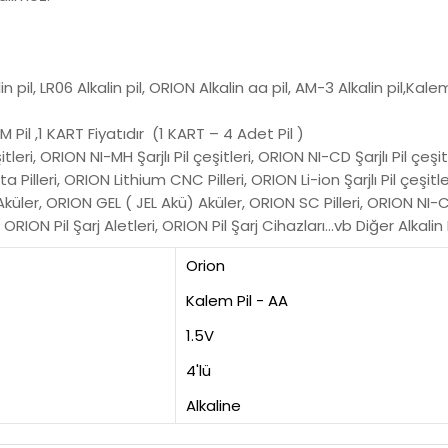
 pil, LR06 Alkalin pil, ORION Alkalin aa pil, AM-3 Alkalin pil,Kalem
 Pil ,1 KART Fiyatıdır (1 KART – 4 Adet Pil )
tleri, ORION NI-MH Şarjlı Pil çeşitleri, ORION NI-CD Şarjlı Pil çeşit
ta Pilleri, ORION Lithium CNC Pilleri, ORION Li-ion Şarjlı Pil çeşi
üler, ORION GEL ( JEL Akü) Aküler, ORION SC Pilleri, ORION NI-CD
ORION Pil Şarj Aletleri, ORION Pil Şarj Cihazları…vb Diğer Alkalin P
Orion
Kalem Pil - AA
1.5V
4'lü
Alkaline