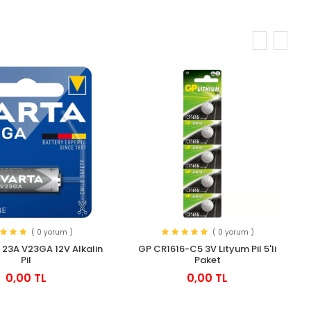
( 0 yorum )
( 0 yorum )
 23A V23GA 12V Alkalin
GP CR1616-C5 3V Lityum Pil 5'li
Pil
Paket
0,00 TL
0,00 TL