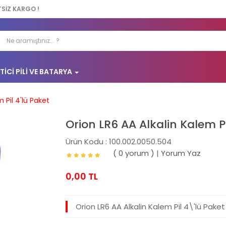
TSİZ KARGO !
TICI PILI VE BATARYA
 Pil 4'lü Paket
Orion LR6 AA Alkalin Kalem Pi
Ürün Kodu : 100.002.0050.504
( 0 yorum )
|
Yorum Yaz
0,00 TL
Orion LR6 AA Alkalin Kalem Pil 4\'lü Paket