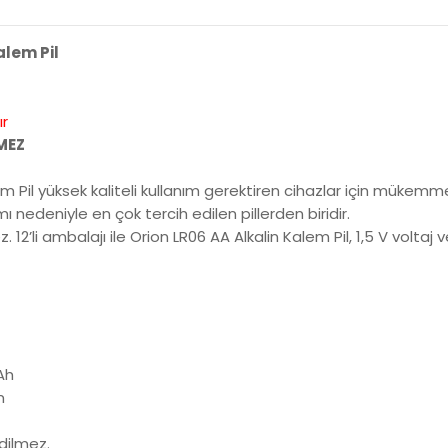
alem Pil
ır
LMEZ
em Pil yüksek kaliteli kullanım gerektiren cihazlar için mükemm
mı nedeniyle en çok tercih edilen pillerden biridir.
ez. 12’li ambalajı ile Orion LR06 AA Alkalin Kalem Pil, 1,5 V vol
Ah
m
 edilmez.