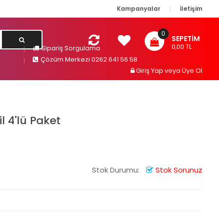
Kampanyalar
İletişim
0
SEPETIM
0,00 TL
Sipariş Sorgulama
Çözüm Merkezi 0262 641 56 58
Giriş Yap
veya
Üye Ol
l 4'lü Paket
Stok Durumu:
Stok Sorunuz