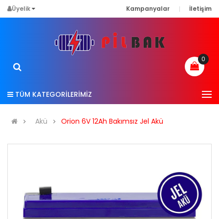
Üyelik
Kampanyalar
İletişim
0
TÜM KATEGORİLERİMİZ
Akü
Orion 6V 12Ah Bakımsız Jel Akü