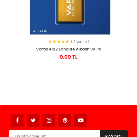
( 0 yorum )
Varta 4122 Longlife Alkalin 9V Pil
0,00 TL
Avukat
KAYDOL