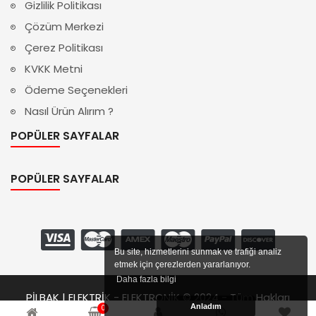
Gizlilik Politikası
Çözüm Merkezi
Çerez Politikası
KVKK Metni
Ödeme Seçenekleri
Nasıl Ürün Alırım ?
POPÜLER SAYFALAR
POPÜLER SAYFALAR
Bu site, hizmetlerini sunmak ve trafiği analiz
etmek için çerezlerden yararlanıyor.
Daha fazla bilgi
PİLBAK | ELEKTRİK - ELEKTRONİK © 2024 - Tüm Hakları
Anladım
0
Saklıdır.