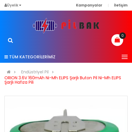
Üyelik
Kampanyalar
İletişim
0
TÜM KATEGORİLERİMİZ
Endüstriyel Pil
ORION 3.6V 160mAh Ni-Mh ELIPS Şarjlı Buton Pil Ni-Mh ELIPS
Şarjlı Hafıza Pili