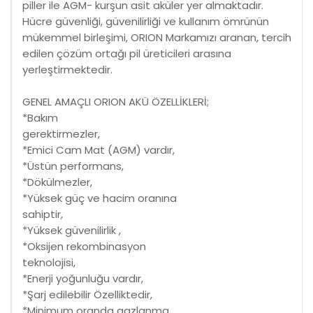
piller ile AGM- kurşun asit aküler yer almaktadır.
Hücre güvenliği, güvenilirliği ve kullanım ömrünün
mükemmel birleşimi, ORION Markamızı aranan, tercih
edilen çözüm ortağı pil üreticileri arasına
yerleştirmektedir.
GENEL AMAÇLI ORION AKÜ ÖZELLİKLERİ;
*Bakım
gerektirmezler,
*Emici Cam Mat (AGM) vardır,
*Üstün performans,
*Dökülmezler,
*Yüksek güç ve hacim oranına
sahiptir,
*Yüksek güvenilirlik ,
*Oksijen rekombinasyon
teknolojisi,
*Enerji yoğunluğu vardır,
*Şarj edilebilir Özelliktedir,
*Minimum oranda gazlanma