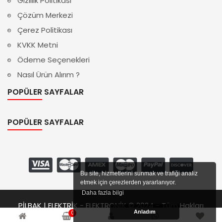
Gizlilik Politikası
Çözüm Merkezi
Çerez Politikası
KVKK Metni
Ödeme Seçenekleri
Nasıl Ürün Alırım ?
POPÜLER SAYFALAR
POPÜLER SAYFALAR
Bu site, hizmetlerini sunmak ve trafiği analiz
etmek için çerezlerden yararlanıyor.
Daha fazla bilgi
PİLBAK | ELEKTRİK - ELEKTRONİK © 2024 - Tüm Hakları
Anladım
0
Saklıdır.