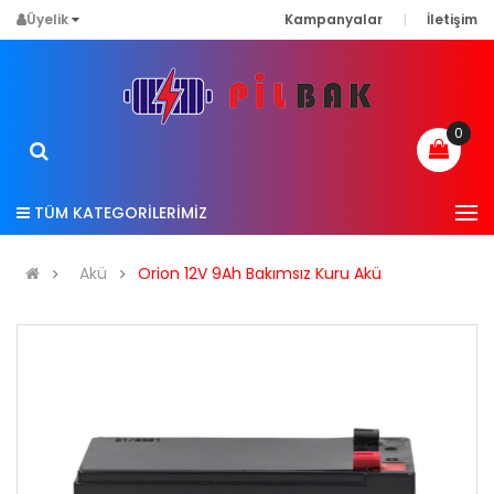
Üyelik
Kampanyalar
İletişim
0
TÜM KATEGORİLERİMİZ
Akü
Orion 12V 9Ah Bakımsız Kuru Akü