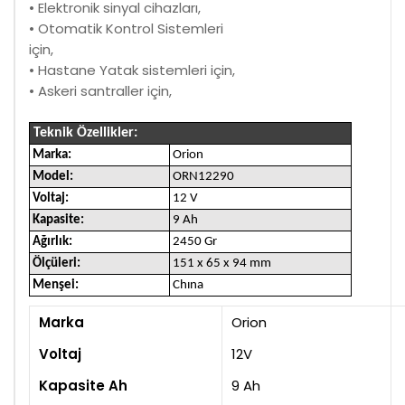
• Elektronik sinyal cihazları,
• Otomatik Kontrol Sistemleri
için,
• Hastane Yatak sistemleri için,
• Askeri santraller için,
Teknik Özellikler:
Marka:
Orion
Model:
ORN12290
Voltaj:
12 V
Kapasite:
9 Ah
Ağırlık:
2450 Gr
Ölçüleri:
151 x 65 x 94 mm
Menşei:
Chına
Marka
Orion
Voltaj
12V
Kapasite Ah
9 Ah