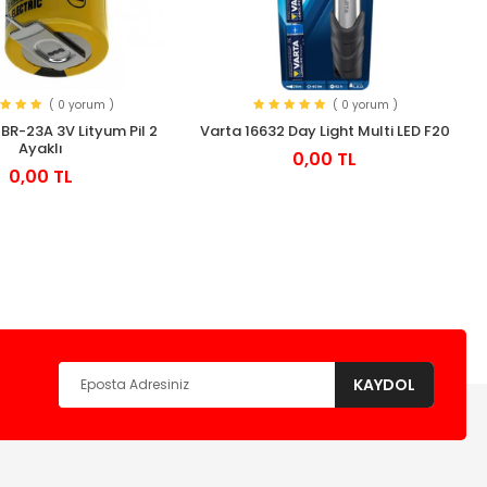
( 0 yorum )
( 0 yorum )
BR-23A 3V Lityum Pil 2
Varta 16632 Day Light Multi LED F20
Ayaklı
0,00 TL
0,00 TL
KAYDOL