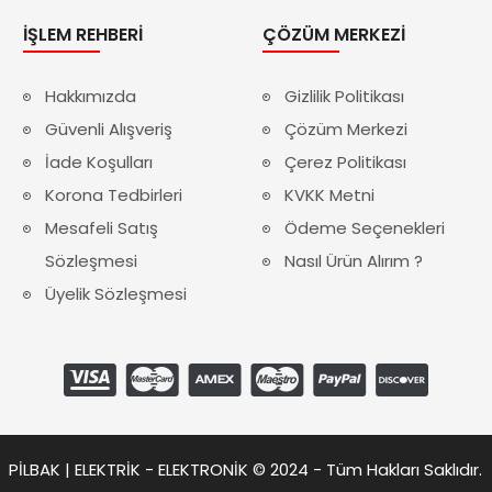
İŞLEM REHBERI
ÇÖZÜM MERKEZI
Hakkımızda
Gizlilik Politikası
Güvenli Alışveriş
Çözüm Merkezi
İade Koşulları
Çerez Politikası
Korona Tedbirleri
KVKK Metni
Mesafeli Satış
Ödeme Seçenekleri
Sözleşmesi
Nasıl Ürün Alırım ?
Üyelik Sözleşmesi
PİLBAK | ELEKTRİK - ELEKTRONİK © 2024 - Tüm Hakları Saklıdır.