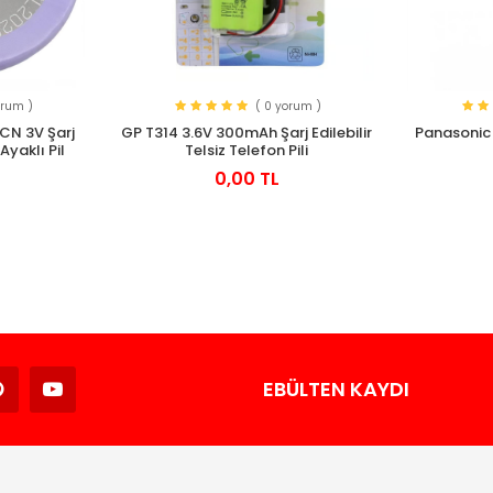
orum )
( 0 yorum )
CN 3V Şarj
GP T314 3.6V 300mAh Şarj Edilebilir
Panasonic 
 Ayaklı Pil
Telsiz Telefon Pili
0,00 TL
Avukat
EBÜLTEN KAYDI