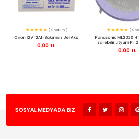
( 0 yorum )
( 0 y
Orion 12V 12Ah Bakımsız Jel Akü
Panasonic ML2020 H1
Edilebilir Lityum Pil 2
0,00 TL
0,00 TL
SOSYAL MEDYADA BIZ