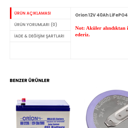
ÜRÜN AÇIKLAMASI
Orion 12V 40Ah LiFePO4
ÜRÜN YORUMLARI (0)
Not: Aküler alındıktan 
ederiz.
İADE & DEĞIŞIM ŞARTLARI
BENZER ÜRÜNLER