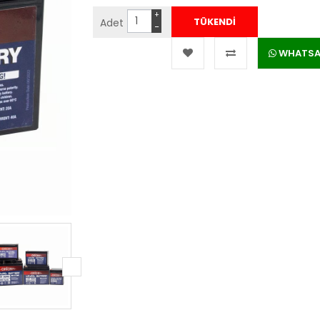
+
Adet
−
WHATSAPP