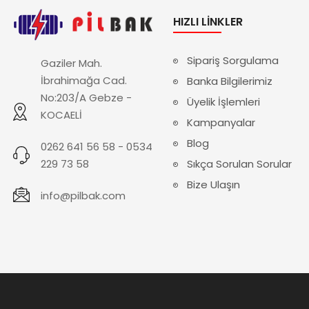
HIZLI LINKLER
Sipariş Sorgulama
Gaziler Mah.
İbrahimağa Cad.
Banka Bilgilerimiz
No:203/A Gebze -
Üyelik İşlemleri
KOCAELİ
Kampanyalar
Blog
0262 641 56 58 - 0534
229 73 58
Sıkça Sorulan Sorular
Bize Ulaşın
info@pilbak.com