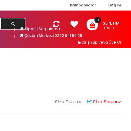
Kampanyalar
İletişim
0
SEPETIM
0,00 TL
Sipariş Sorgulama
Çözüm Merkezi 0262 641 56 58
Giriş Yap
veya
Üye Ol
Stok Durumu:
Stok Sorunuz