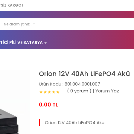
TSİZ KARGO !
TICI PILI VE BATARYA
Orion 12V 40Ah LiFePO4 Akü
Ürün Kodu : 801.004.0001.007
( 0 yorum )
|
Yorum Yaz
0,00 TL
Orion 12V 40Ah LiFePO4 Akü