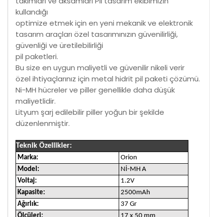
takımları ve aksamları Pil tasarım ekibimizin
kullandığı
optimize etmek için en yeni mekanik ve elektronik
tasarım araçları özel tasarımınızın güvenilirliği,
güvenliği ve üretilebilirliği
pil paketleri.
Bu size en uygun maliyetli ve güvenilir nikeli verir
özel ihtiyaçlarınız için metal hidrit pil paketi çözümü.
Ni-MH hücreler ve piller genellikle daha düşük
maliyetlidir.
Lityum şarj edilebilir piller yoğun bir şekilde
düzenlenmiştir.
Teknik Özellikler:
Marka:
Orion
Model:
Nİ-MH A
Voltaj:
1.2V
Kapasite:
2500mAh
Ağırlık:
37 Gr
Ölçüleri:
17 x 50 mm