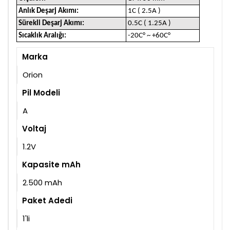
Anlık Deşarj Akımı:
1C ( 2.5A )
Sürekli Deşarj Akımı:
0.5C ( 1.25A )
Sıcaklık Aralığı:
-20C°
~ +60C°
Marka
Orion
Pil Modeli
A
Voltaj
1.2V
Kapasite mAh
2.500 mAh
Paket Adedi
1'li