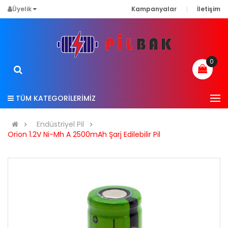
Üyelik
Kampanyalar
İletişim
0
TÜM KATEGORİLERİMİZ
Endüstriyel Pil
Orion 1.2V Ni-Mh A 2500mAh Şarj Edilebilir Pil