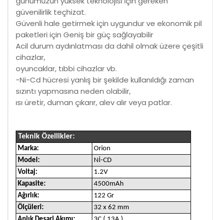
günümüzün yüksek teknolojisi için gereken
güvenilirlik teçhizat.
Güvenli hale getirmek için uygundur ve ekonomik pil
paketleri için Geniş bir güç sağlayabilir
Acil durum aydınlatması da dahil olmak üzere çeşitli
cihazlar,
oyuncaklar, tıbbi cihazlar vb.
-Ni-Cd hücresi yanlış bir şekilde kullanıldığı zaman
sızıntı yapmasına neden olabilir,
ısı üretir, duman çıkarır, alev alır veya patlar.
Teknik Özellikler:
Marka:
Orion
Model:
Nİ-CD
Voltaj:
1.2V
Kapasite:
4500mAh
Ağırlık:
122 Gr
Ölçüleri:
32 x 62 mm
Anlık Deşarj Akımı:
3C ( 13A )