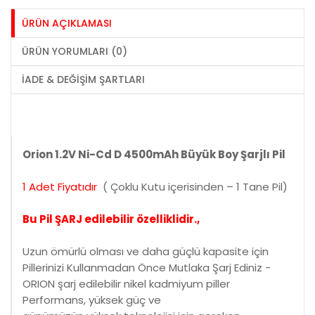
ÜRÜN AÇIKLAMASI
ÜRÜN YORUMLARI (0)
İADE & DEĞIŞIM ŞARTLARI
Orion 1.2V Ni-Cd D 4500mAh Büyük Boy Şarjlı Pil
1 Adet Fiyatıdır
( Çoklu Kutu içerisinden – 1 Tane Pil)
Bu Pil ŞARJ edilebilir özelliklidir.,
Uzun ömürlü olması ve daha güçlü kapasite için
Pillerinizi Kullanmadan Önce Mutlaka Şarj Ediniz -
ORION şarj edilebilir nikel kadmiyum piller
Performans, yüksek güç ve