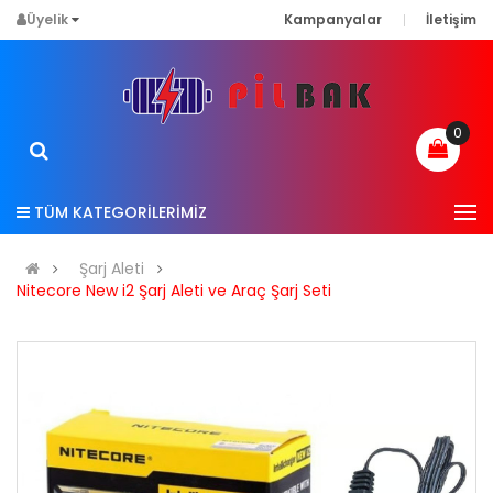
Üyelik
Kampanyalar
İletişim
0
TÜM KATEGORİLERİMİZ
Şarj Aleti
Nitecore New i2 Şarj Aleti ve Araç Şarj Seti