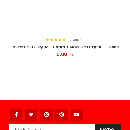
( 0 yorum )
Police Pc-32 Beyaz + Kırmızı + Mavi Led Flaşörlü El Feneri
0,00 TL
Avukat
KAYDOL