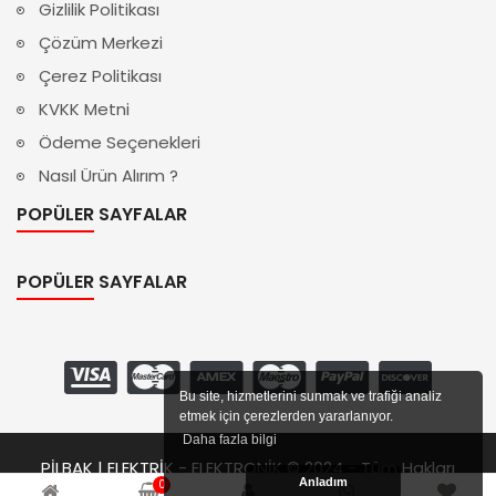
Gizlilik Politikası
Çözüm Merkezi
Çerez Politikası
KVKK Metni
Ödeme Seçenekleri
Nasıl Ürün Alırım ?
POPÜLER SAYFALAR
POPÜLER SAYFALAR
Bu site, hizmetlerini sunmak ve trafiği analiz
etmek için çerezlerden yararlanıyor.
Daha fazla bilgi
PİLBAK | ELEKTRİK - ELEKTRONİK © 2024 - Tüm Hakları
Anladım
0
Saklıdır.