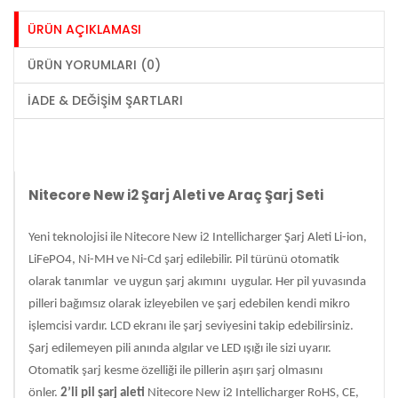
ÜRÜN AÇIKLAMASI
ÜRÜN YORUMLARI (0)
İADE & DEĞIŞIM ŞARTLARI
Nitecore New i2 Şarj Aleti ve Araç Şarj Seti
Yeni teknolojisi ile
Nitecore New i2 Intellicharger Şarj Aleti
Li-ion,
LiFePO4, Ni-MH ve Ni-Cd şarj edilebilir. Pil türünü otomatik
olarak tanımlar
ve uygun şarj akımını
uygular. Her pil yuvasında
pilleri bağımsız olarak izleyebilen ve şarj edebilen kendi mikro
işlemcisi vardır. LCD ekranı ile şarj seviyesini takip edebilirsiniz.
Şarj edilemeyen pili anında algılar ve LED ışığı ile sizi uyarır.
Otomatik şarj kesme özelliği ile pillerin aşırı şarj olmasını
önler.
2’li pil şarj aleti
Nitecore New i2 Intellicharger
RoHS, CE,