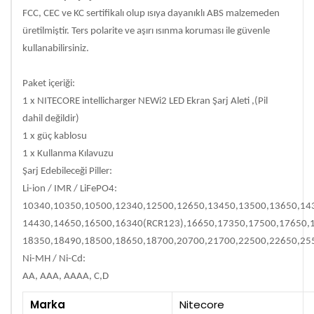
FCC, CEC ve KC sertifikalı olup ısıya dayanıklı ABS malzemeden
üretilmiştir. Ters polarite ve aşırı ısınma koruması ile güvenle
kullanabilirsiniz.
Paket içeriği:
1 x NITECORE intellicharger NEWi2 LED Ekran Şarj Aleti ,(Pil
dahil değildir)
1 x güç kablosu
1 x Kullanma Kılavuzu
Şarj Edebileceği Piller:
Li-ion / IMR / LiFePO4:
10340,10350,10500,12340,12500,12650,13450,13500,13650,14
14430,14650,16500,16340(RCR123),16650,17350,17500,17650,
18350,18490,18500,18650,18700,20700,21700,22500,22650,25
Ni-MH / Ni-Cd:
AA, AAA, AAAA, C,D
Marka
Nitecore