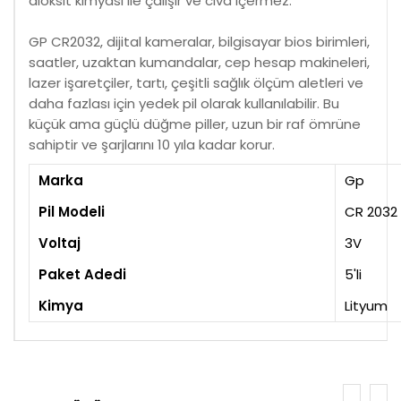
dioksit kimyası ile çalışır ve cıva içermez.
GP CR2032, dijital kameralar, bilgisayar bios birimleri,
saatler, uzaktan kumandalar, cep hesap makineleri,
lazer işaretçiler, tartı, çeşitli sağlık ölçüm aletleri ve
daha fazlası için yedek pil olarak kullanılabilir. Bu
küçük ama güçlü düğme piller, uzun bir raf ömrüne
sahiptir ve şarjlarını 10 yıla kadar korur.
Marka
Gp
Pil Modeli
CR 2032
Voltaj
3V
Paket Adedi
5'li
Kimya
Lityum