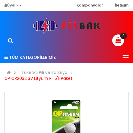
Üyelik
Kampanyalar
İletişim
0
TÜM KATEGORİLERİMİZ
Tüketici Pili ve Batarya
GP CR2032 3V Lityum Pil 5'li Paket