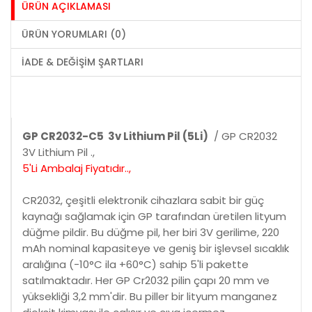
ÜRÜN AÇIKLAMASI
ÜRÜN YORUMLARI (0)
İADE & DEĞIŞIM ŞARTLARI
GP CR2032-C5 3v Lithium Pil (5Li)
/ GP CR2032
3V Lithium Pil .,
5'Li Ambalaj Fiyatıdır..,
CR2032, çeşitli elektronik cihazlara sabit bir güç
kaynağı sağlamak için GP tarafından üretilen lityum
düğme pildir. Bu düğme pil, her biri 3V gerilime, 220
mAh nominal kapasiteye ve geniş bir işlevsel sıcaklık
aralığına (-10°C ila +60°C) sahip 5'li pakette
satılmaktadır. Her GP Cr2032 pilin çapı 20 mm ve
yüksekliği 3,2 mm'dir. Bu piller bir lityum manganez