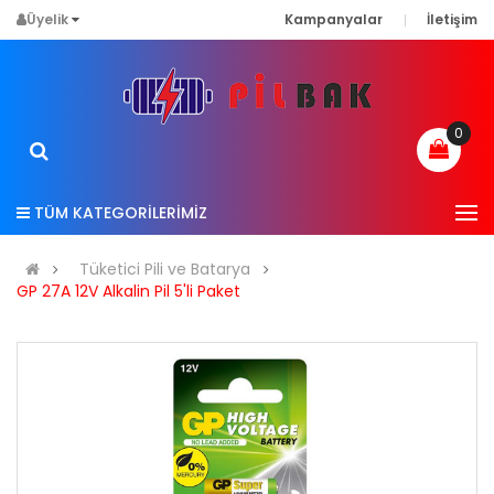
Üyelik
Kampanyalar
İletişim
0
TÜM KATEGORİLERİMİZ
Tüketici Pili ve Batarya
GP 27A 12V Alkalin Pil 5'li Paket