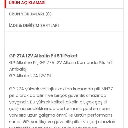
ÜRÜN AÇIKLAMASI
ÜRÜN YORUMLARI (0)
İADE & DEĞIŞIM ŞARTLARI
GP 27A 12V Alkalin Pil 5'li Paket
GP Alkaline Pil, GP 27A 12V Alkalin Kumanda Pili, 5'li
Ambalaj
GP Alkalin 27A 12V Pil
GP 27A yüksek voltajlı uzaktan kumanda pili, MN27
pili olarak da bilinir ve birçok güvenlik cihazında
yaygındır. Bu yüksek kaliteli alkalin pil, çok çeşitli
çalışma sıcaklıklarında performans göstermenin
yanı sıra uzun çalışma ömrü ile üstün performans
sunar. GP, yenilikçi ve güvenilir piller ve şarj cihazları