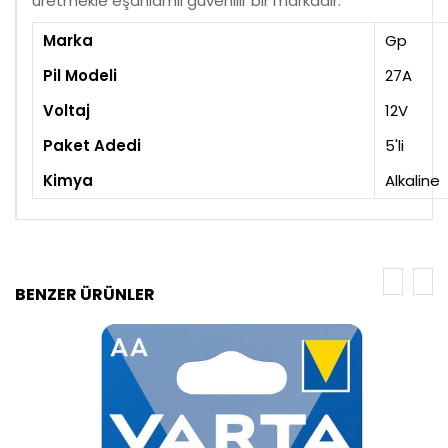
üretmekle eşanlamlı güvenilir bir markadır.
Marka
Gp
Pil Modeli
27A
Voltaj
12V
Paket Adedi
5'li
Kimya
Alkaline
BENZER ÜRÜNLER