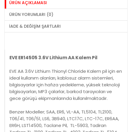
ÜRÜN AÇIKLAMASI
ÜRÜN YORUMLARI (0)
İADE & DEĞIŞIM ŞARTLARI
EVE ER14505 3.6V Lithium AA Kalem Pil
EVE AA 3.6V Lithium Thionyl Chloride Kalem pil için en
ideal kullanım alanları, kablosuz alarm sistemleri,
bilgisayarlar için hafıza yedekleme, yüksek teknoloji
bilgisayarları, MP3 çalarlar, barkod tarayıcıları ve
gece görüşü ekipmanlarında kullanılmaktadır.
Benzer Modeller; SAA, ER6, VL-AA, TL5104, TL2100,
T06/41, T06/51, LS6, 3B940, LTC17C, LTC-17C, ER6AA,
ER6H, LST14500, Taclane Pil, TL-5903, Tadiran