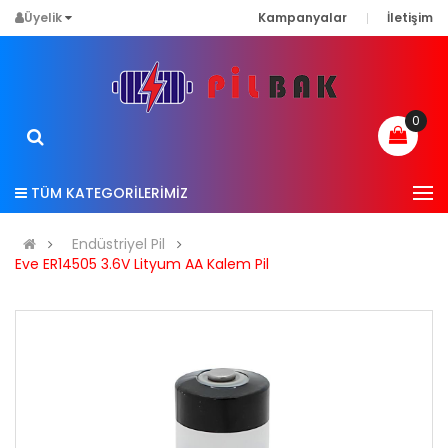
Üyelik
Kampanyalar
İletişim
0
TÜM KATEGORİLERİMİZ
Endüstriyel Pil
Eve ER14505 3.6V Lityum AA Kalem Pil