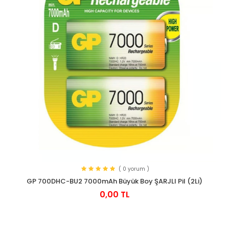
( 0 yorum )
GP 700DHC-BU2 7000mAh Büyük Boy ŞARJLI Pil (2Li)
0,00 TL