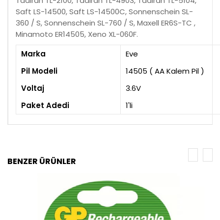
Tadiran TL-2100, Tadiran TL-4903, Tadiran TL-5104,
Saft LS-14500, Saft LS-14500C, Sonnenschein SL-
360 / S, Sonnenschein SL-760 / S, Maxell ER6S-TC ,
Minamoto ER14505, Xeno XL-060F.
Marka
Eve
Pil Modeli
14505 ( AA Kalem Pil )
Voltaj
3.6V
Paket Adedi
1'li
BENZER ÜRÜNLER