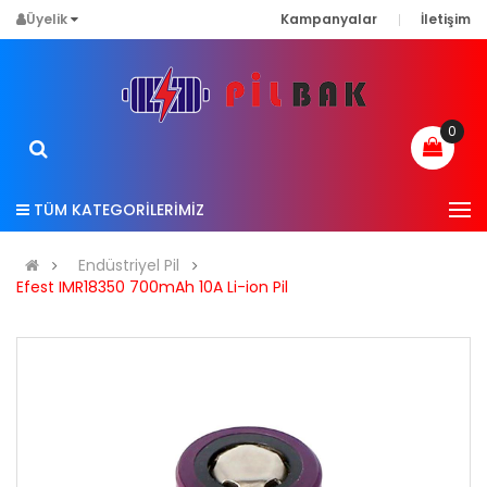
Üyelik
Kampanyalar
İletişim
0
TÜM KATEGORİLERİMİZ
Endüstriyel Pil
Efest IMR18350 700mAh 10A Li-ion Pil