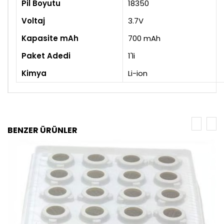
Pil Boyutu
18350
Voltaj
3.7V
Kapasite mAh
700 mAh
Paket Adedi
1'li
Kimya
Li-ion
BENZER ÜRÜNLER