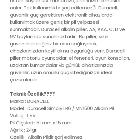
Üstün Naylon üst muhafaza, pillerinizin akmasını
önler. Tek kullanımlıktır şarj edilemez✋. Duracell,
güvenilir güç gerektiren elektronik cihazlarda
kullanılmak üzere geniş bir pil yelpazesi
sunmaktadır. Duracell alkalin piller, AA, AAA, C, D ve
9V boylarında sunulmaktadır. Bu piller, size
güvenebileceğiniz bir ürün sağlayarak,
cihazlarınızdan keyif alma özgürlüğü verir. Duracell
piller motorlu oyuncaklar, el fenerleri, oyun konsolları,
uzaktan kumandalar vb günlük cihazlarınızda
güvenilir, uzun ömürlü güç istediğinizde ideal
çözümlerdir.
Teknik Özellik????
Marka : DURACELL
Model : Duracell Simply LR6 / MN1500 Alkalin Pil
Voltaj : 1.5V
Pil Ölçüleri : 51 mm x 15 mm
Ağırlık : 24gr
Özellik : Alkalin Pildir şarj edilmez.