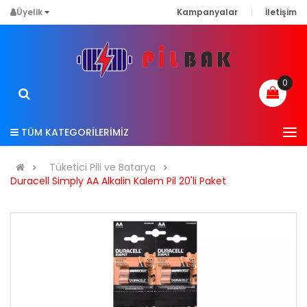
Üyelik
Kampanyalar
İletişim
0
TÜM KATEGORİLERİMİZ
Tüketici Pili ve Batarya
Duracell Simply AA Alkalin Kalem Pil 20'li Paket