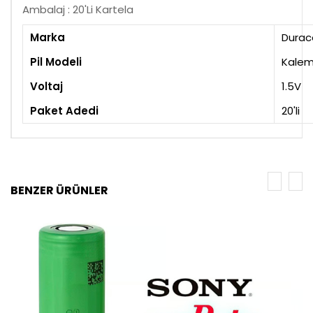
Ambalaj : 20'Li Kartela
Marka
Durace
Pil Modeli
Kalem 
Voltaj
1.5V
Paket Adedi
20'li
BENZER ÜRÜNLER