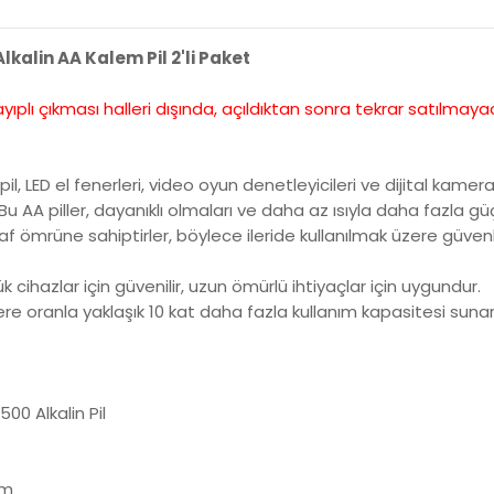
lkalin AA Kalem Pil 2'li Paket
ayıplı çıkması halleri dışında, açıldıktan sonra tekrar satılm
il, LED el fenerleri, video oyun denetleyicileri ve dijital kamera
r. Bu AA piller, dayanıklı olmaları ve daha az ısıyla daha fazla gü
ir raf ömrüne sahiptirler, böylece ileride kullanılmak üzere güvenli
lük cihazlar için güvenilir, uzun ömürlü ihtiyaçlar için uygundur.
ere oranla yaklaşık 10 kat daha fazla kullanım kapasitesi sunar
500 Alkalin Pil
mm