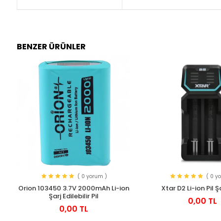
BENZER ÜRÜNLER
( 0 yorum )
( 0 y
Orion 103450 3.7V 2000mAh Li-ion
Xtar D2 Li-ion Pil Ş
Şarj Edilebilir Pil
0,00 TL
0,00 TL