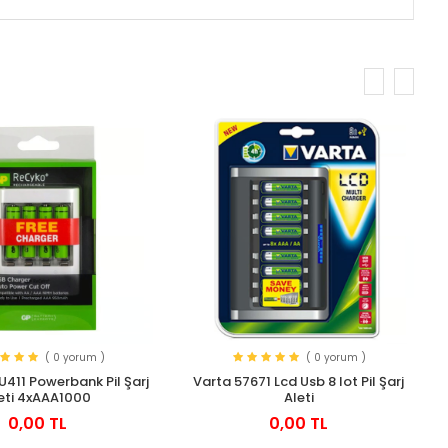
( 0 yorum )
( 0 yorum )
U411 Powerbank Pil Şarj
Varta 57671 Lcd Usb 8 lot Pil Şarj
eti 4xAAA1000
Aleti
0,00 TL
0,00 TL