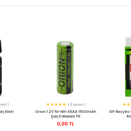
orum )
( 0 yorum )
arj Aleti
Orion 1.2V Ni-Mh 45AA 1500mAh
GP Recyko 
Şarj Edilebilir Pil
Al
0,00 TL