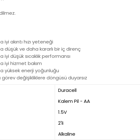
 edilmez.
 iyi akıntı hızı yeteneği
a düşük ve daha kararlı bir iç direnç
a iyi düşük sıcaklık performansı
ha iyi hizmet bakım
ha yüksek enerji yoğunluğu
ya görev değişikliklere döngüsü duyarsız
Duracell
Kalem Pil - AA
1.5V
2'li
Alkaline