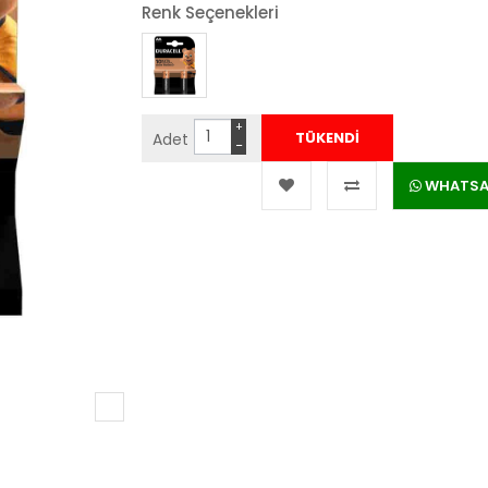
Renk Seçenekleri
+
Adet
−
WHATSAPP