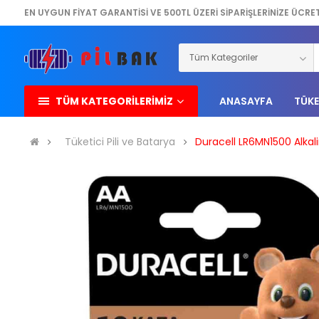
EN UYGUN FİYAT GARANTİSİ VE 500TL ÜZERİ SİPARİŞLERİNİZE ÜCRE
TÜM KATEGORİLERİMİZ
ANASAYFA
TÜKE
Tüketici Pili ve Batarya
Duracell LR6MN1500 Alkalin