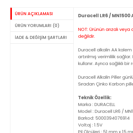
ÜRÜN AÇIKLAMASI
Duracell LR6 / MN1500 A
ÜRÜN YORUMLARI (0)
NOT: Ürünün arızalı veya 
değildir.
İADE & DEĞIŞIM ŞARTLARI
Duracell alkalin AA kalem p
artırılmış verimlilik sağla
kullanır. Ayrıca sağlıklı b
Duracell Alkalin Piller gün
Sıradan Çinko Karbon pill
Teknik Özellik:
Marka : DURACELL
Model : Duracell LR6 / MN1
Barkod: 5000394076914
Voltaj : 1.5V
Pil Ölçüleri : 51 mm x 15 