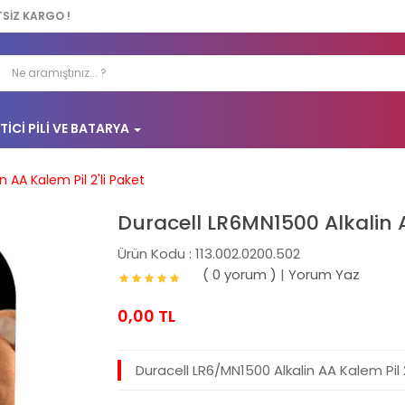
TSİZ KARGO !
TICI PILI VE BATARYA
 AA Kalem Pil 2'li Paket
Duracell LR6MN1500 Alkalin A
Ürün Kodu : 113.002.0200.502
( 0 yorum )
|
Yorum Yaz
0,00 TL
Duracell LR6/MN1500 Alkalin AA Kalem Pil 