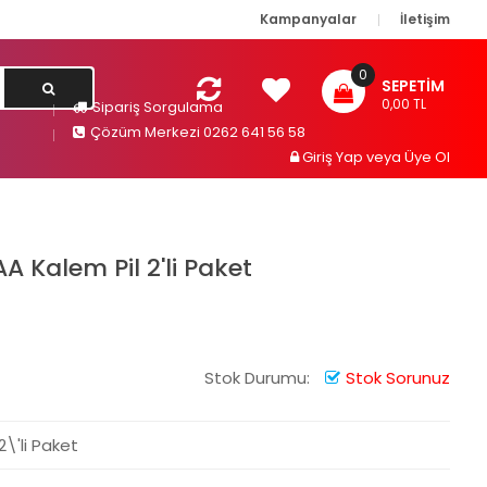
Kampanyalar
İletişim
0
SEPETIM
0,00 TL
Sipariş Sorgulama
Çözüm Merkezi 0262 641 56 58
Giriş Yap
veya
Üye Ol
A Kalem Pil 2'li Paket
Stok Durumu:
Stok Sorunuz
2\'li Paket