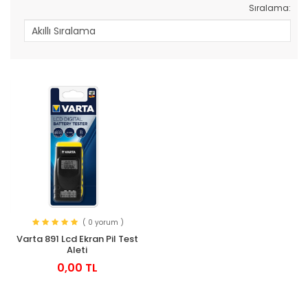
Sıralama:
( 0 yorum )
Varta 891 Lcd Ekran Pil Test
Aleti
0,00 TL