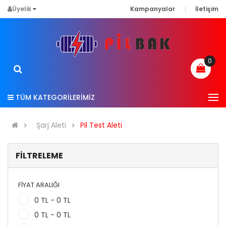
Üyelik
Kampanyalar
İletişim
0
TÜM KATEGORİLERİMİZ
Şarj Aleti
Pil Test Aleti
FILTRELEME
FIYAT ARALIĞI
0 TL - 0 TL
0 TL - 0 TL