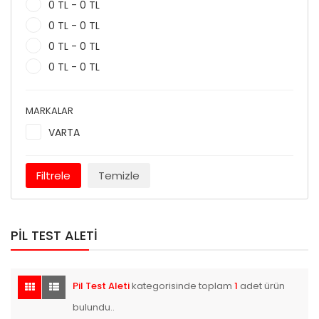
0 TL - 0 TL
0 TL - 0 TL
0 TL - 0 TL
0 TL - 0 TL
MARKALAR
VARTA
Filtrele
Temizle
PIL TEST ALETI
Pil Test Aleti
kategorisinde toplam
1
adet ürün
bulundu..