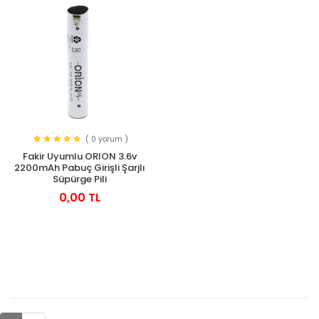
( 0 yorum )
Fakir Uyumlu ORION 3.6v
2200mAh Pabuç Girişli Şarjlı
Süpürge Pili
0,00 TL