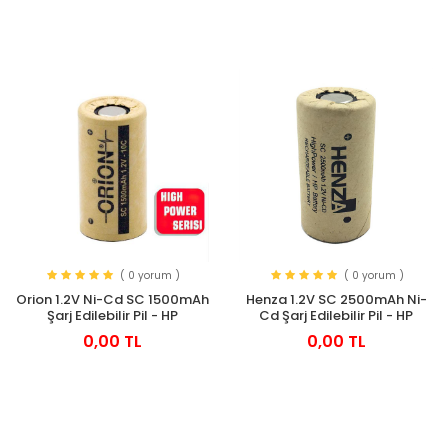
( 0 yorum )
( 0 yorum )
Orion 1.2V Ni-Cd SC 1500mAh
Henza 1.2V SC 2500mAh Ni-
Şarj Edilebilir Pil - HP
Cd Şarj Edilebilir Pil - HP
0,00 TL
0,00 TL