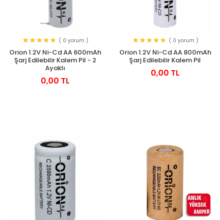
( 0 yorum )
( 0 yorum )
Orion 1.2V Ni-Cd AA 600mAh
Orion 1.2V Ni-Cd AA 800mAh
Şarj Edilebilir Kalem Pil - 2
Şarj Edilebilir Kalem Pil
Ayaklı
0,00 TL
0,00 TL