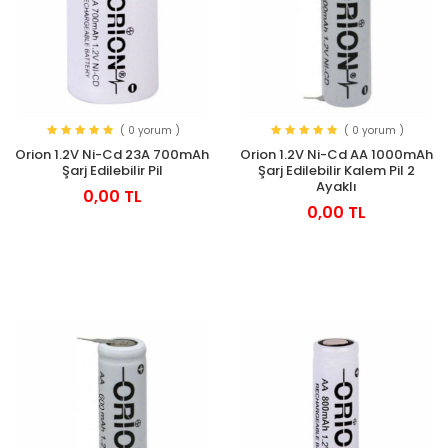
( 0 yorum )
( 0 yorum )
Orion 1.2V Ni-Cd 23A 700mAh
Orion 1.2V Ni-Cd AA 1000mAh
Şarj Edilebilir Pil
Şarj Edilebilir Kalem Pil 2
Ayaklı
0,00 TL
0,00 TL