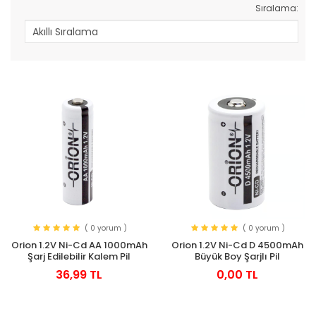
Sıralama:
( 0 yorum )
( 0 yorum )
Orion 1.2V Ni-Cd AA 1000mAh
Orion 1.2V Ni-Cd D 4500mAh
Şarj Edilebilir Kalem Pil
Büyük Boy Şarjlı Pil
36,99 TL
0,00 TL