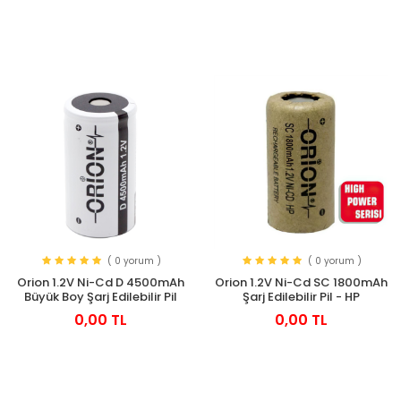
( 0 yorum )
( 0 yorum )
Orion 1.2V Ni-Cd D 4500mAh
Orion 1.2V Ni-Cd SC 1800mAh
Büyük Boy Şarj Edilebilir Pil
Şarj Edilebilir Pil - HP
0,00 TL
0,00 TL