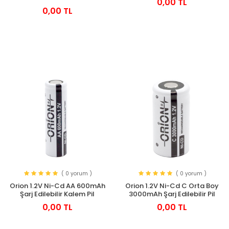
0,00 TL
0,00 TL
( 0 yorum )
( 0 yorum )
Orion 1.2V Ni-Cd AA 600mAh
Orion 1.2V Ni-Cd C Orta Boy
Şarj Edilebilir Kalem Pil
3000mAh Şarj Edilebilir Pil
0,00 TL
0,00 TL