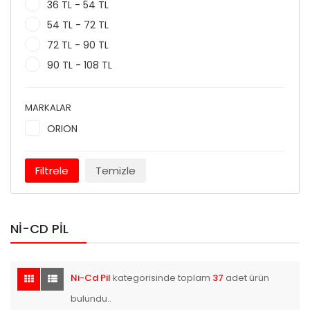
36 TL - 54 TL
54 TL - 72 TL
72 TL - 90 TL
90 TL - 108 TL
MARKALAR
ORION
Filtrele
Temizle
NI-CD PIL
Ni-Cd Pil
kategorisinde toplam
37
adet ürün
bulundu..