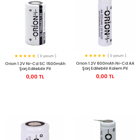
( 0 yorum )
( 0 yorum )
Orion 1.2V 600mAh Ni-Cd AA
Orion 1.2V Ni-Cd SC 1500mAh
Şarj Edilebilir Kalem Pil
Şarj Edilebilir Pil
0,00 TL
0,00 TL