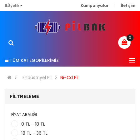
Üyelik
Kampanyalar
İletişim
0
TÜM KATEGORİLERİMİZ
Endüstriyel Pil
Ni-Cd Pil
FILTRELEME
FIYAT ARALIĞI
0 TL - 18 TL
18 TL - 36 TL