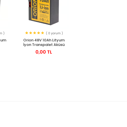
m )
( 0 yorum )
tyum
Orion 48V 10Ah Lityum
İyon Transpalet Aküsü
0,00 TL