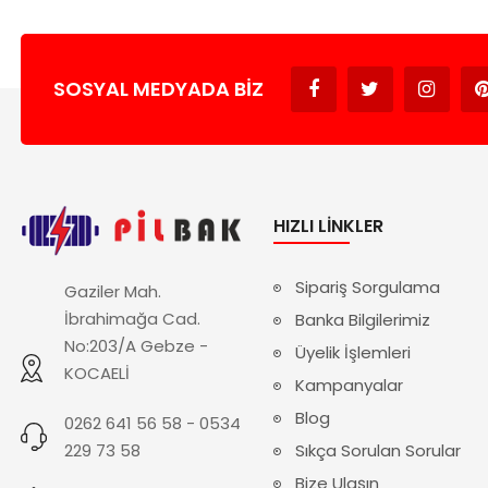
SOSYAL MEDYADA BIZ
HIZLI LINKLER
Sipariş Sorgulama
Gaziler Mah.
İbrahimağa Cad.
Banka Bilgilerimiz
No:203/A Gebze -
Üyelik İşlemleri
KOCAELİ
Kampanyalar
Blog
0262 641 56 58 - 0534
229 73 58
Sıkça Sorulan Sorular
Bize Ulaşın