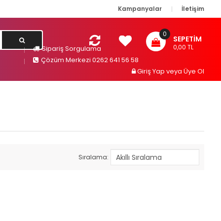
Kampanyalar
İletişim
0
SEPETIM
0,00 TL
Sipariş Sorgulama
Çözüm Merkezi 0262 641 56 58
Giriş Yap
veya
Üye Ol
Sıralama: