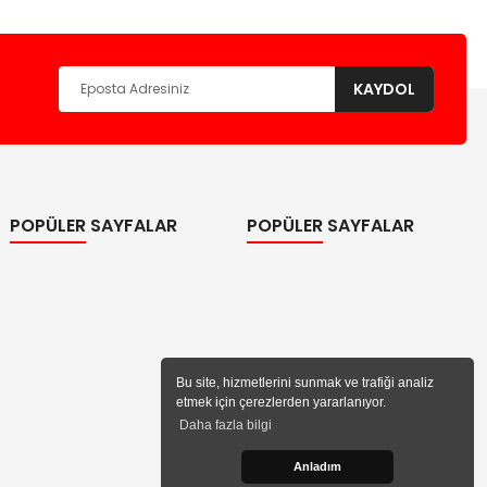
KAYDOL
POPÜLER SAYFALAR
POPÜLER SAYFALAR
Bu site, hizmetlerini sunmak ve trafiği analiz
etmek için çerezlerden yararlanıyor.
Daha fazla bilgi
Anladım