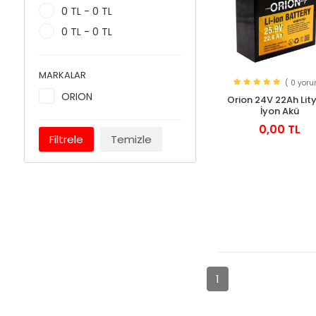
0 TL - 0 TL
0 TL - 0 TL
MARKALAR
( 0 yoru
ORION
Orion 24V 22Ah Li
İyon Akü
0,00 TL
Filtrele
Temizle
1