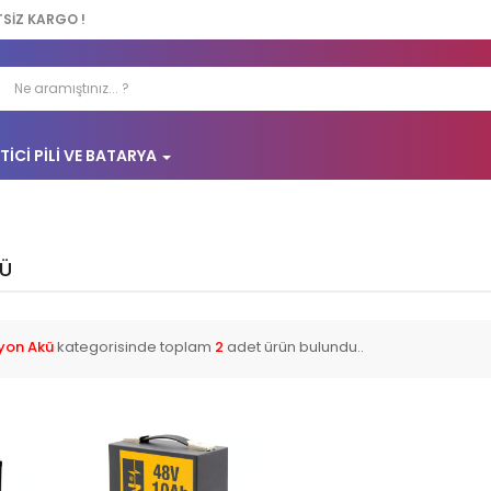
TSİZ KARGO !
TICI PILI VE BATARYA
KÜ
İyon Akü
kategorisinde toplam
2
adet ürün bulundu..