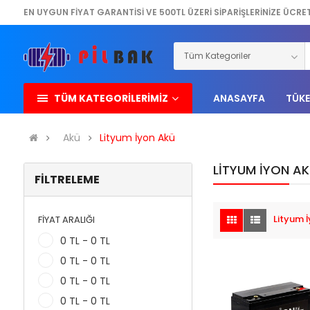
EN UYGUN FİYAT GARANTİSİ VE 500TL ÜZERİ SİPARİŞLERİNİZE ÜCRE
TÜM KATEGORİLERİMİZ
ANASAYFA
TÜKE
Akü
Lityum İyon Akü
LITYUM İYON A
FILTRELEME
Lityum 
FIYAT ARALIĞI
0 TL - 0 TL
0 TL - 0 TL
0 TL - 0 TL
0 TL - 0 TL