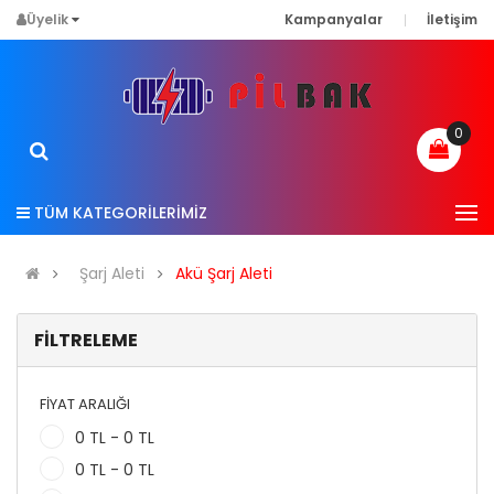
Üyelik
Kampanyalar
İletişim
0
TÜM KATEGORİLERİMİZ
Şarj Aleti
Akü Şarj Aleti
FILTRELEME
FIYAT ARALIĞI
0 TL - 0 TL
0 TL - 0 TL