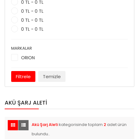
0 TL - 0 TL
0 TL - 0 TL
0 TL - 0 TL
0 TL - 0 TL
MARKALAR
ORION
Filtrele
Temizle
AKÜ ŞARJ ALETI
Akü Şarj Aleti
kategorisinde toplam
2
adet ürün
bulundu..